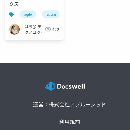
クス
agile
scrum
kpi
metrics
product
はち@ テ
422
クノロジー
メディア
「Newbee」
運営：株式会社アプルーシッド
利用規約