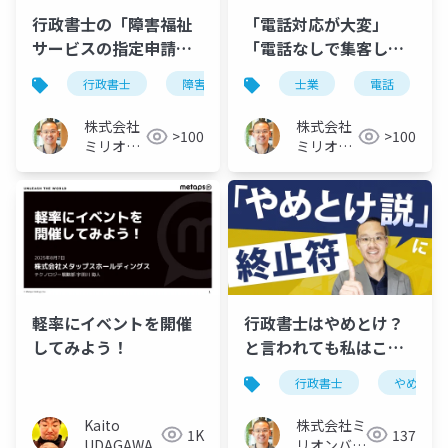
行政書士の「障害福祉
「電話対応が大変」
サービスの指定申請」
「電話なしで集客した
がお勧めの理由
い」士業の先生へ
行政書士
障害福祉サービス
士業
指定申請
電話
株式会社
株式会社
>100
>100
ミリオン
ミリオン
バリュー
バリュー
軽率にイベントを開催
行政書士はやめとけ？
してみよう！
と言われても私はこう
考える
行政書士
やめとけ
Kaito
株式会社ミ
1K
137
UDAGAWA
リオンバリ