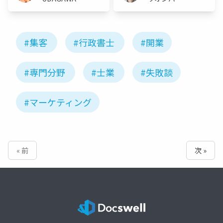
ュー
#集客
#行政書士
#開業
#専門分野
#士業
#失敗談
#マーケティング
« 前
次 »