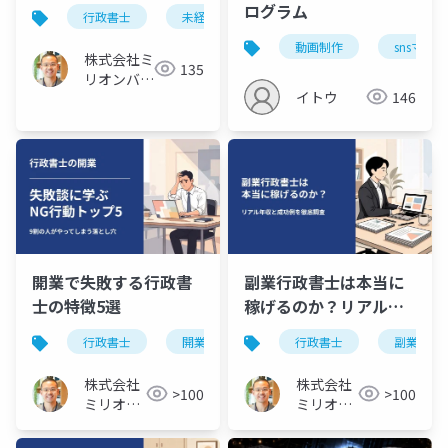
条件３つ
ログラム
行政書士
未経験
危険
動画制作
snsマー
株式会社ミ
135
リオンバリ
イトウ
146
ュー
開業で失敗する行政書
副業行政書士は本当に
士の特徴5選
稼げるのか？リアル年
収と成功例を調査して
行政書士
開業
失敗
行政書士
副業
みた
株式会社
株式会社
>100
>100
ミリオン
ミリオン
バリュー
バリュー