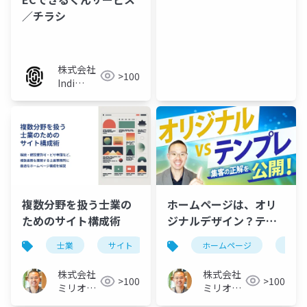
／チラシ
株式会社
>100
Indi
Works
ホームページは、オリ
複数分野を扱う士業の
ジナルデザイン？テン
ためのサイト構成術
プレート？集客できる
ホームページ
オリ
士業
サイト
複数
のはどっち？
株式会社
株式会社
>100
>100
ミリオン
ミリオン
バリュー
バリュー