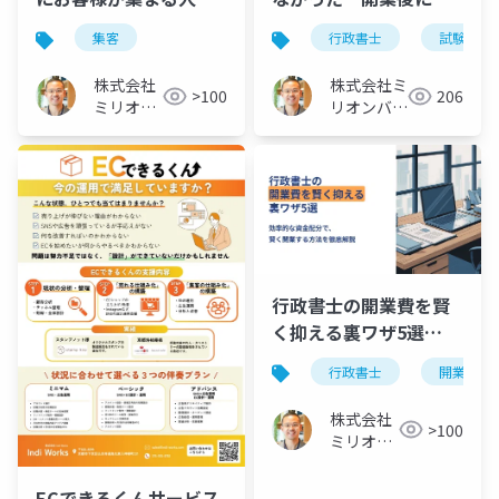
考え方
重要な「このスキル」
集客
行政書士
試験
株式会社
株式会社ミ
>100
206
ミリオン
リオンバリ
バリュー
ュー
行政書士の開業費を賢
く抑える裏ワザ5選
「44.8万円も節約でき
行政書士
開業費
る」
株式会社
>100
ミリオン
バリュー
ECできるくんサービス