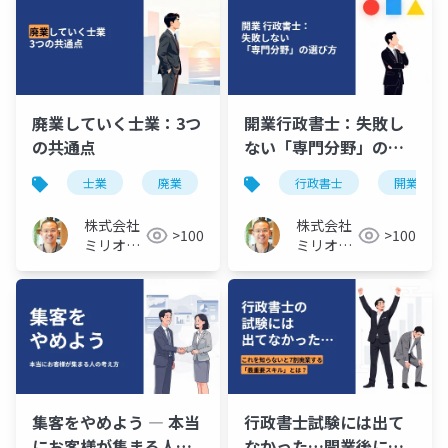
廃業していく士業：3つ
開業行政書士：失敗し
の共通点
ない「専門分野」の選
び方
士業
廃業
行政書士
開業
株式会社
株式会社
>100
>100
ミリオン
ミリオン
バリュー
バリュー
集客をやめよう ― 本当
行政書士試験には出て
にお客様が集まる人の
なかった…開業後に最