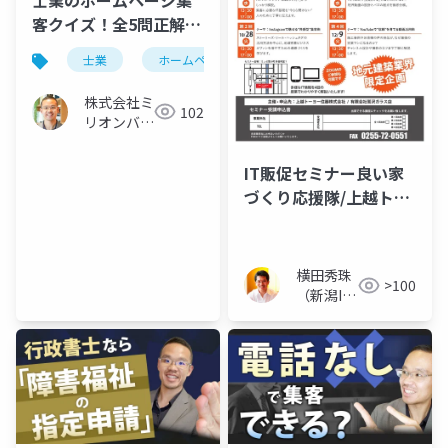
客クイズ！全5問正解で
きる？
士業
ホームページ
集客
株式会社ミ
102
リオンバリ
ュー
IT販促セミナー良い家
づくり応援隊/上越トー
ヨー住器(株)/(有)鷲澤
ガラス店
横田秀珠
>100
（新潟IT
コンサル
タント）