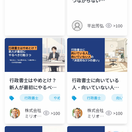
つながらない…
平出芳弘
>100
行政書士はやめとけ？
行政書士に向いている
新人が最初にやるべき
人・向いていない人の
行動３つ
「決定的な3つの違い」
行政書士
やめとけ
行政書士
向いてい
株式会社
株式会社
>100
>100
ミリオン
ミリオン
バリュー
バリュー