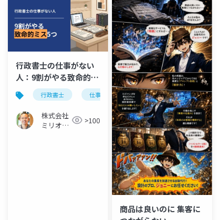
行政書士の仕事がない
人：9割がやる致命的ミ
ス5つ
行政書士
仕事がない
株式会社
>100
ミリオン
バリュー
商品は良いのに 集客に