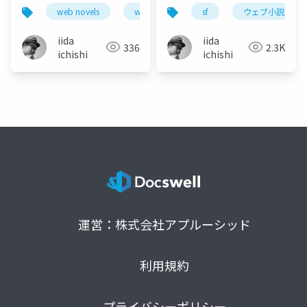
Differences in
比較から考えるメディ
web novels
webtoon
sf
comic
ウェブ小説
manga
collaboration styles
ア・ビジネスモデル・
between Korean and
ファンダム
iida
iida
336
2.3K
Japanese web novels
ichishi
ichishi
and comics. and
Success factors for
Korean web novels
platforms & authors
entering Japan
運営：株式会社アプルーシッド
利用規約
プライバシーポリシー