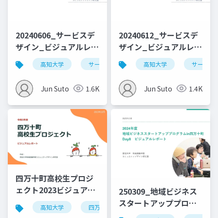
20240606_サービスデ
20240612_サービスデ
ザイン_ビジュアルレポ
ザイン_ビジュアルレポ
ート_Day1_公開用
ート_Day3_公開用
高知大学
サービスデザイン
高知大学
デザイン思考
サービス
Jun Suto
1.6K
Jun Suto
1.4K
四万十町高校生プロジ
ェクト2023ビジュアル
250309_地域ビジネス
レポート
スタートアッププログ
高知大学
四万十町
ラムin四万十町