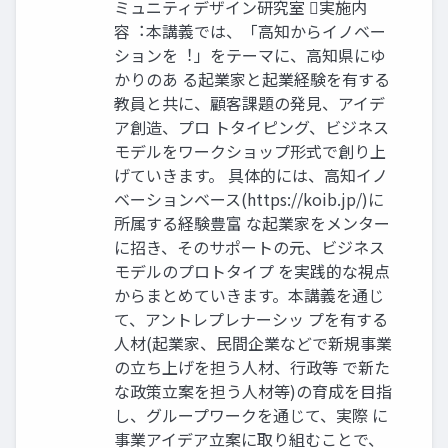
ミュニティデザイン研究室 実施内
容︓本講義では、「高知からイノベー
ションを︕」をテーマに、高知県にゆ
かりのあ る起業家と起業経験を有する
教員と共に、顧客課題の発見、アイデ
ア創造、プロ トタイピング、ビジネス
モデルをワークショップ形式で創り上
げていきます。 具体的には、高知イノ
ベーションベース(https://koib.jp/)に
所属する経験豊富 な起業家をメンター
に招き、そのサポートの元、ビジネス
モデルのプロトタイプ を実践的な視点
からまとめていきます。本講義を通じ
て、アントレプレナーシッ プを有する
人材(起業家、民間企業などで新規事業
の立ち上げを担う人材、行政等 で新た
な政策立案を担う人材等)の育成を目指
し、グループワークを通じて、実際 に
事業アイデア立案に取り組むことで、