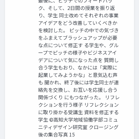
最後に、ピッチでのフィードバッ
ク、そして、2日間の授業を振り返
り、学生 同士改めてそれぞれの事業
アイデアをどう改善していくべきか
を検討した。 ピッチの中での気づき
をふまえてブラッシュアップが必要
な点について修正す る学生や、グル
ープでピッチの様子やビジネスアイ
デアについて気になった点を 質問し
合う学生もおり、なかには「実際に
起業してみようかな」と意気込む声
も 聞かれ、終了後には学生同士が連
絡先を交換し、お互いを応援し合う
関係づくり にもつながった。 リフレ
クションを行う様子 リフレクション
に取り掛かる受講生 資料を修正する
学生 ©高知大学地域協働学部コミュ
ニティデザイン研究室 クロージング
後の集合写真 15