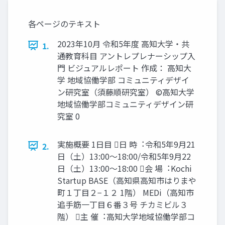
各ページのテキスト
2023年10月 令和5年度 高知大学・共
1.
通教育科目 アントレプレナーシップ入
門 ビジュアルレポート 作成： 高知大
学 地域協働学部 コミュニティデザイ
ン研究室（須藤順研究室） ©高知大学
地域協働学部コミュニティデザイン研
究室 0
実施概要 1日目 日 時︓令和5年9月21
2.
日（土）13:00～18:00/令和5年9月22
日（土）13:00～18:00 会 場︓Kochi
Startup BASE（高知県高知市はりまや
町１丁目２−１２ 1階） MEDi（高知市
追手筋一丁目６番３号 チカミビル３
階） 主 催︓高知大学地域協働学部コ