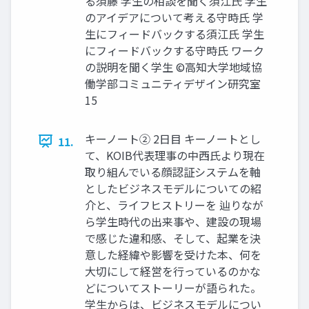
る須藤 学生の相談を聞く須江氏 学生
のアイデアについて考える守時氏 学
生にフィードバックする須江氏 学生
にフィードバックする守時氏 ワーク
の説明を聞く学生 ©高知大学地域協
働学部コミュニティデザイン研究室
15
キーノート② 2日目 キーノートとし
11.
て、KOIB代表理事の中西氏より現在
取り組んでいる顔認証システムを軸
としたビジネスモデルについての紹
介と、ライフヒストリーを 辿りなが
ら学生時代の出来事や、建設の現場
で感じた違和感、そして、起業を決
意した経緯や影響を受けた本、何を
大切にして経営を行っているのかな
どについてストーリーが語られた。
学生からは、ビジネスモデルについ