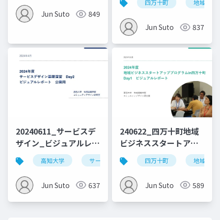
四万十町
地域ビジ
_Day8_0310修正
Jun Suto
849
Jun Suto
837
20240611_サービスデ
240622_四万十町地域
ザイン_ビジュアルレポ
ビジネススタートアッ
ート_Day2_公開用
ププログラム_vol.1
高知大学
サービスデザイン
四万十町
デザイン思考
地域ビジ
Jun Suto
637
Jun Suto
589