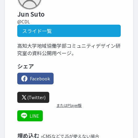
Jun Suto
@CDL
スライド一覧
高知大学地域協働学部コミュニティデザイン研
究室の資料公開用ページ。
シェア
Facebook
(Twitter)
またはPlayer版
LINE
埋め込む
»CMSなどでJSが使えない場合