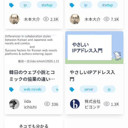
ip
startup
知財戦略
ip
startup
木本大介
2.3K
木本大介
7.3K
韓日のウェブ小説とコ
やさしいIPアドレス入
ミックの協業の違い
門
Differences in
web novels
webtoon
server
comic
ip
manga
n
collaboration styles
between Korean and
iida
株式会社
336
1.3K
Japanese web novels
ichishi
ビヨンド
and comics. and
Success factors for
Korean web novels