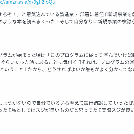
s://amzn.asia/d/0gh2foQa
するぞ！」と意気込んでいる製造業・ 部署に着任 新規事業を
のような本を読みまくった そして自分なりに新規事業の検討
グラムが始まった頃は「このプログラムに従って 学んでいけば
月ぐらいたった時にあることに気付く それは、プログラムの
ということ だから、どうすればよいか誰もがよく分かってな
しょうがないので自分でいろいろ考えて試行錯誤して いった 
った 私としてはスジが良いものだと思ってた 実際スジが良