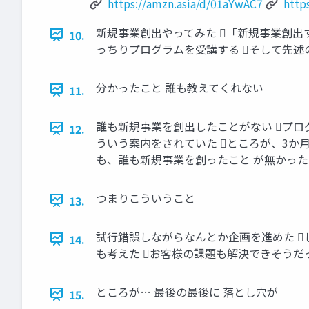
https://amzn.asia/d/01aYwAC7
http
新規事業創出やってみた 「新規事業創出
10.
っちりプログラムを受講する そして先述
分かったこと 誰も教えてくれない
11.
誰も新規事業を創出したことがない プロ
12.
ういう案内をされていた ところが、3か
も、誰も新規事業を創ったこと が無かった
つまりこういうこと
13.
試行錯誤しながらなんとか企画を進めた 
14.
も考えた お客様の課題も解決できそうだ
ところが… 最後の最後に 落とし穴が
15.