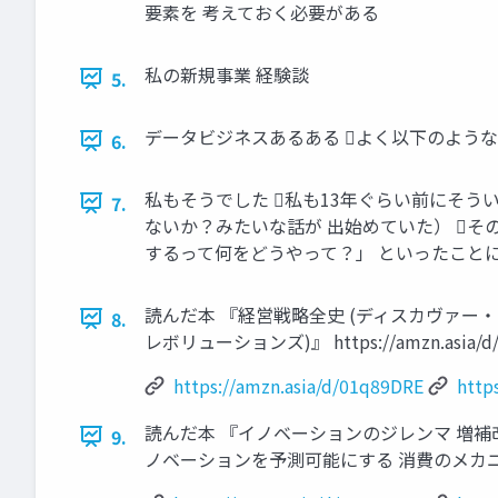
要素を 考えておく必要がある
私の新規事業 経験談
5.
データビジネスあるある よく以下のような
6.
私もそうでした 私も13年ぐらい前にそ
7.
ないか？みたいな話が 出始めていた） そ
するって何をどうやって？」 といったこと
読んだ本 『経営戦略全史 (ディスカヴァー・レボリ
8.
レボリューションズ)』 https://amzn.asia/d
https://amzn.asia/d/01q89DRE
http
読んだ本 『イノベーションのジレンマ 増補改訂版 (Har
9.
ノベーションを予測可能にする 消費のメカニズム』 htt