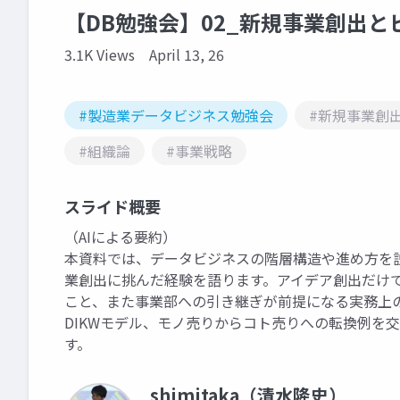
【DB勉強会】02_新規事業創出
3.1K Views
April 13, 26
#製造業データビジネス勉強会
#新規事業創
#組織論
#事業戦略
スライド概要
（AIによる要約）
本資料では、データビジネスの階層構造や進め方を
業創出に挑んだ経験を語ります。アイデア創出だけ
こと、また事業部への引き継ぎが前提になる実務上
DIKWモデル、モノ売りからコト売りへの転換例を
す。
shimitaka（清水隆史）