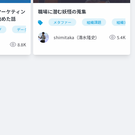
マーケティン
職場に潜む妖怪の蒐集
始めた話
メタファー
組織課題
組織変革
グ
データサイエンス
キャリアパス
shimitaka（清水隆史）
5.4K
8.8K