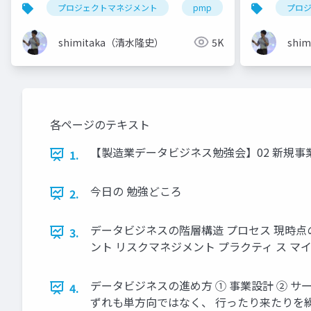
プロジェクトマネジメント
pmp
アジャイル
プロ
shimitaka（清水隆史）
5K
shi
各ページのテキスト
【製造業データビジネス勉強会】02 新規事業創出とビ
1.
今日の 勉強どころ
2.
データビジネスの階層構造 プロセス 現時点
3.
ント リスクマネジメント プラクティ ス マ
データビジネスの進め方 ① 事業設計 ② サー
4.
ずれも単方向ではなく、 行ったり来たりを繰