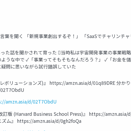
言葉を聞く 「新規事業創出するぞ！」 「SaaSでチャリンチ
ういった話を聞かされて育った 当時私は宇宙開発事業の事業戦
のような中で ✓「事業ってそもそもなんだろう？」 ✓「お金を
に疑問に思いながら試行錯誤していた
ューションズ)』 https://amzn.asia/d/01q89DR
/02T7ObdU
s://amzn.asia/d/02T7ObdU
vard Business School Press)』 https://amzn.a
ps://amzn.asia/d/0gh2foQa