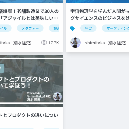
議爆誕！老舗製造業で30人の
宇宙物理学を学んだ人間が
「アジャイルとは美味しい焼
グサイエンスのビジネスを
こと」とプレゼンした話
ャイル
メタファー
製造業
fearless change
宇宙
マーケティン
mitaka（清水隆史）
17.7K
shimitaka（清水隆史）
トとプロダクトの違いについ