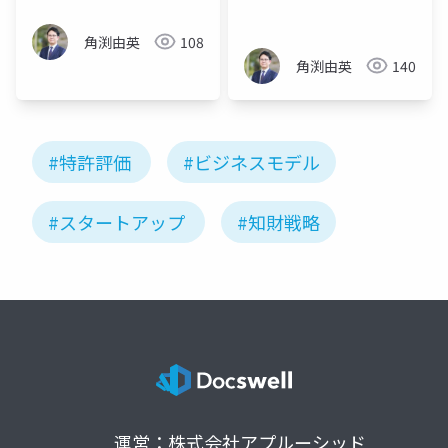
角渕由英
108
角渕由英
140
#特許評価
#ビジネスモデル
#スタートアップ
#知財戦略
運営：株式会社アプルーシッド