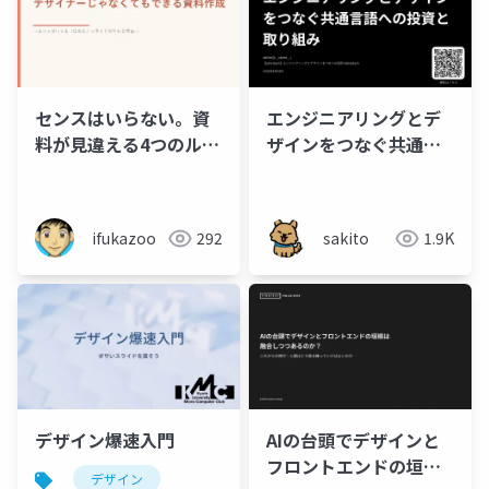
エンジニアリングとデ
センスはいらない。資
ザインをつなぐ共通言
料が見違える4つのルー
語への投資と取り組み
ル（C.R.A.P.）
sakito
1.9K
ifukazoo
292
デザイン爆速入門
AIの台頭でデザインと
フロントエンドの垣根
デザイン