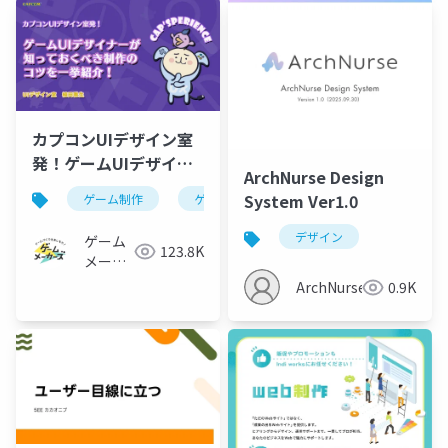
University)
カプコンUIデザイン室
発！ゲームUIデザイナ
ArchNurse Design
ーが知っておくべき制
System Ver1.0
ゲーム制作
ゲームメーカーズスクランブル
デザイ
作のコツを一挙紹介！
デザイン
ゲーム
123.8K
メーカ
ーズ
ArchNurse
0.9K