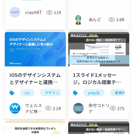
は融合しつつあるの
か？
crashRT
119
あんど
3.8K
iOSのデザインシステム
1スライド1メッセー
とデザイナーと連携し
ジ。ロジカル提案テン
た取り組み
プレート
ios
デザイン
モバイルアプリ
prep法
wealthnavi
業務改善
ウェルス
余守コトリ
2.1K
275
ナビ株式
ア
会社 技術
広報チー
ム