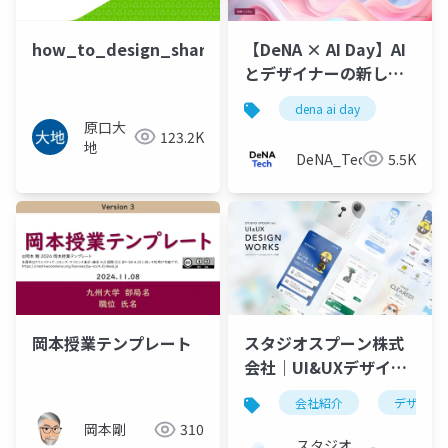
how_to_design_share
【DeNA × AI Day】AI
とデザイナーの新しい
協働モデル
dena ai day
原口大
123.2K
地
DeNA_Tech
5.5K
岡本授業テンプレート
スタジオスプーン株式
会社｜UI&UXデザイン
紹介資料
会社紹介
デザイン
岡本剛
310
スタジオ