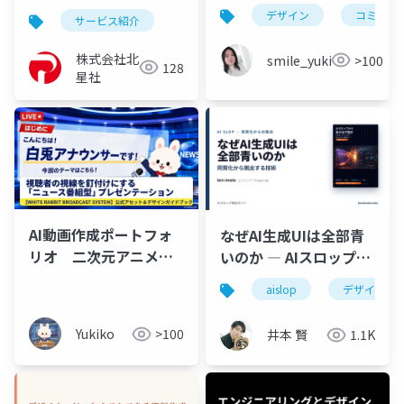
デザイン
コミュニ
サービス紹介
株式会社北
smile_yukiko_it
>100
128
星社
AI動画作成ポートフォ
なぜAI生成UIは全部青
リオ 二次元アニメ編_
いのか ― AIスロップか
ニュース番組風白兎ア
ら脱出する技術（入
aislop
デザイン
ナウンサー紹介編
門）
Yukiko
>100
井本 賢
1.1K