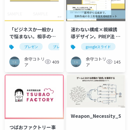
「ビジネスか一般か」
迷わない構成×視線誘
で悩まない。相手のエ
導デザイン。PREP法 サ
ネルギーを奪わないプ
ービス紹介テンプレー
プレゼン
プレゼンテーション
googleスライド
ビジネススキル
サ
レゼン思考
ト（Googleスライド
版）
余守コトリ
余守コトリ
409
145
ア
ア
Weapon_Necessity_Stru
つばおファクトリー事