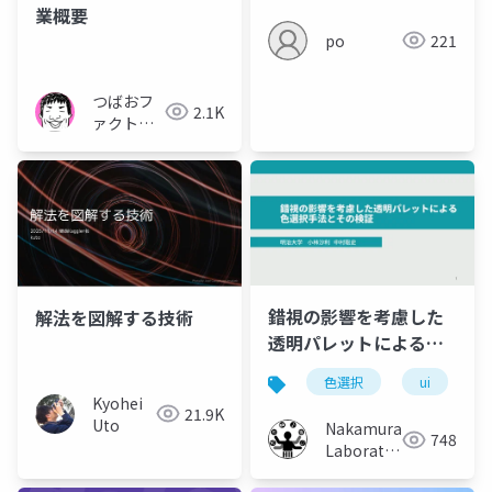
業概要
po
221
つばおフ
2.1K
ァクトリ
ー
錯視の影響を考慮した
解法を図解する技術
透明パレットによる色
選択手法とその検証
色選択
ui
Kyohei
21.9K
Uto
Nakamura
748
Laboratory
(Meiji