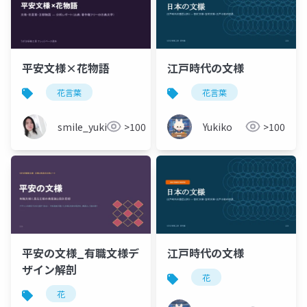
平安文様×花物語
江戸時代の文様
花言葉
花言葉
smile_yukiko_it
>100
Yukiko
>100
平安の文様_有職文様デ
江戸時代の文様
ザイン解剖
花
花