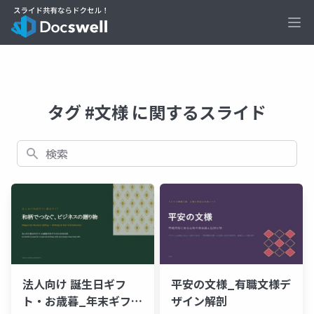
Ope
タグ #文様 に関するスライド
検索
法人向け 誕生日ギフ
平安の文様_有職文様デ
ト・お歳暮_年末ギフト
ザイン解剖