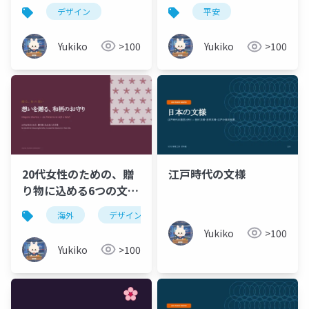
のための6文様 Six
デザイン
平安
Motifs Curated for
Corporate Birthday
Yukiko
>100
Yukiko
>100
Gifts and Oseibo
(Year-End) Gifts
20代女性のための、贈
江戸時代の文様
り物に込める6つの文様
Six Motifs for
海外
デザイン
素材
文様
可愛い
Meaningful Gifts,
Yukiko
>100
Curated for Women
Yukiko
>100
in Their 20s