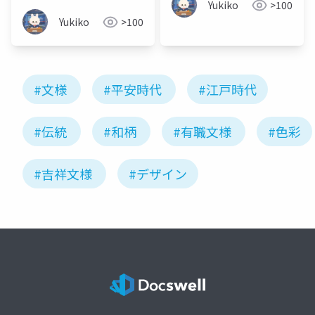
Yukiko
>100
Yukiko
>100
#文様
#平安時代
#江戸時代
#伝統
#和柄
#有職文様
#色彩
#吉祥文様
#デザイン