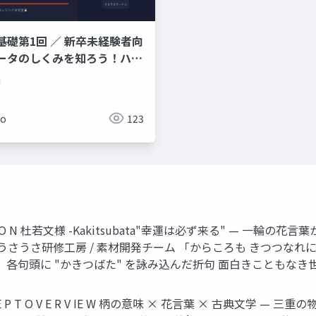
基礎第1回 ／ 新卒未経験者向
ータのしくみを知ろう！ハー
ソフトウェア・OS・
難しそう」と思わなくて大丈夫
メン店に例えてやさしく解説し
ko
123
O LL EC TI O N 杜若文様 -Kakitsubata"幸運は必ず来る"
） うさうさ研修工房 / 素材開発チーム 「からころも きつつな
 "かきつばた" を詠み込んだ折句 面白きこともなき世を面白く C ONF 
E P T O V E R V IE W 柄の意味 × 花言葉 × 古典文学