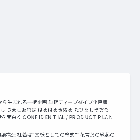
 — 一輪の花言葉から生まれる一柄企画 単柄ディープダイブ企画書
れにし つましあれば はるばるきぬる たびをしぞおも
ID EN T IAL / PR OD UC T P LA N
 — 三重の物語構造 杜若は"文様としての格式""花言葉の縁起の