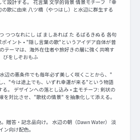
て設計する。 花言葉 文学的背景 情景モチーフ 「幸
折句の歌に由来 八ツ橋（やつはし）と水辺に群生する
 つつなれにし ば ましあれば た るばるきぬる 各句
イント • "隠し言葉の歌"というアイデア自体が普
郷のテーマは、海外在住者や旅好きの層に強く共鳴す
。 びをしぞおもふ
か • 杜若は水辺の悪条件でも毎年必ず美しく咲くことから、"
 し、"今は途上でも、いずれ幸運が来る"という物語
る。 デザインへの落とし込み • 主モチーフ: 剣状の
曲線を対比させ、"歌枕の情景" を抽象化して添える。
。贈答・記念品向け。 水辺の朝（Dawn Water） 淡
ライン向け配色。