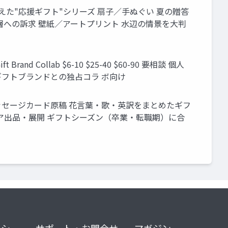
句の歌を添えた"応援ギフト"シリーズ 扇子／手ぬぐい 夏の贈答
層への訴求 壁紙／アートプリント 水辺の情景を大判
ift Brand Collab $6-10 $25-40 $60-90 要相談 個人
 ギフトブランドとの独占コラ ボ向け
 メッセージカード原稿 花言葉・歌・英訳をまとめたギフ
トア出品・展開 ギフトシーズン（卒業・転職期）に合
リシー
サポート・お問合せ
マガジン