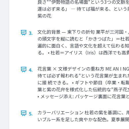
良さ""伊勢物語の名場面"という3つの文脈
運は必ず来る」 ― 待てば福が来る、という
紫の花
文化的背景 — 東下りの折句 業平が三河国・
3.
の頭文字を縦に読むと「かきつばた」＝杜若の
遍的に面白く、言語や文化を超えて伝わる知
る。 • 杜若＝アイリス（Iris）は西洋
花言葉 × 文様デザインの重ね方 ME AN I 
4.
待てば必ず報われる"という花言葉が生まれた
に接 続できる。 • ギフトや節目（卒業・転
葉と紫の花弁を様式化した伝統的な"燕子花文
• メッセージ添え: パッケージ裏面に花言
カラーバリエーション 杜若の紫を基調に、用途別に
5.
いブルー系を足した爽やかな配色。夏季展開向け。