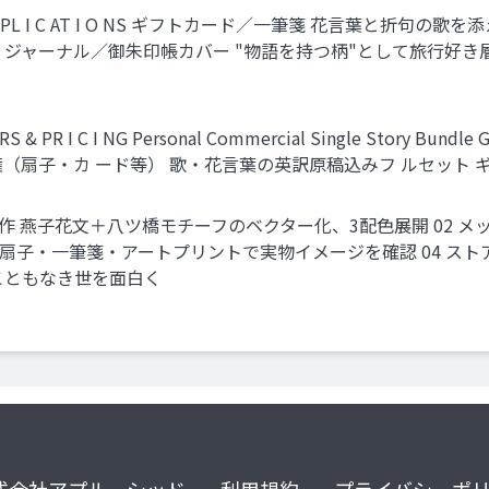
 AP PL I C AT I O NS ギフトカード／一筆箋 花言葉と折
ジャーナル／御朱印帳カバー "物語を持つ柄"として旅行好き
R I C I NG Personal Commercial Single Story Bundle G
用権（扇子・カ ード等） 歌・花言葉の英訳原稿込みフ ルセット
ザイン制作 燕子花文＋八ツ橋モチーフのベクター化、3配色展開 02
証 扇子・一筆箋・アートプリントで実物イメージを確認 04 ス
きこともなき世を面白く
式会社アプルーシッド
利用規約
プライバシーポ