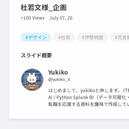
杜若文様_企画
>100 Views
July 07, 26
#デザイン
#杜若
#伊勢物語
#花言
スライド概要
Yukiko
@yukiko_it
はじめまして、yukikoと申します。 I
AI / Python Splunk BI（
転職を応援する資料を趣味で作成して