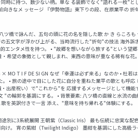
を同時に持つ、数少ない柄。単な る装飾でなく"語れる一枚"とし
前向きなメ ッセージ 『伊勢物語』東下りの段、在原業平の 
八ツ橋で詠んだ、五句の頭に花の名を隠した歌 か き らころも つ
五文字が浮かび上がる、当時流行した"折句"の技法 海外訴求ポ
的エンタメ性を持つ。 • "故郷を想いながら旅する"という望
でも高貴・希望の象徴として親しまれ、東西の意味が重なる稀有な花
NG × MO T I F DE SI GN なぜ「幸運は必ず来る」なの
。 • 旅の途中で目にした花に自分を重ねた業平の歌とも呼応
職・出産祝い）で"これから"を 応援するメッセージとして機能す
 "の輪郭を基調にする。 • 背景要素: 八ツ橋の直線と水流の
葉と歌を英訳付きで一言 添え、"意味を持ち帰れる"体験にする。
3系統展開 王朝紫（Classic Iris） 最も伝統に忠実な配色
 宵の紫紺（Twilight Indigo） 墨紺を基調にした高級