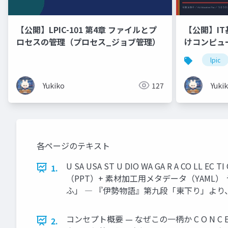
【公開】LPIC-101 第4章 ファイルとプ
【公開】IT
ロセスの管理（プロセス_ジョブ管理）
けコンピュ
ドウェア・
lpic
Linux「
🐰 ラー
Yukiko
127
Yuki
ます！
各ページのテキスト
U SA USA ST U DIO WA GA R A C
1.
（PPT）+ 素材加工用メタデータ（YAML
ふ」 ― 『伊勢物語』第九段「東下り」より、各句頭に
コンセプト概要 — なぜこの一柄か C O N C 
2.