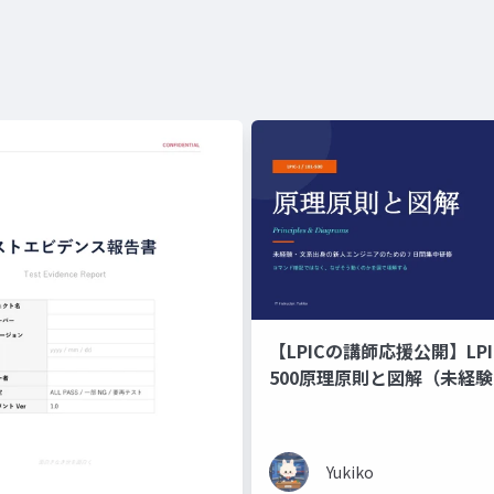
【LPICの講師応援公開】LPIC-
500原理原則と図解（未経
の新人エンジニアのための 7
修）コマンド暗記ではなく
くのかを図で理解する編
Yukiko