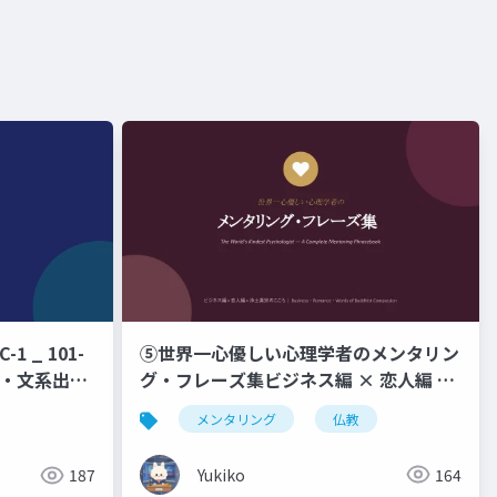
⑤世界一心優しい心理学者のメンタリン
1 _ 101-
グ・フレーズ集ビジネス編 × 恋人編 ×
験・文系出身
浄土真宗のこころ _ Business ・
 日間集中研
メンタリング
仏教
Romance ・ Words of Buddhist
、なぜそう動
Compassion
Yukiko
164
187