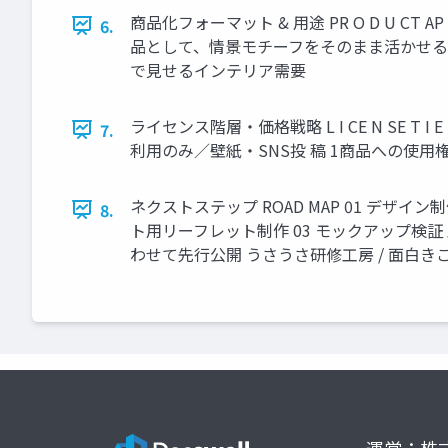
商品化フォーマット & 用途 PR O D U CT
6.
品として、情景モチーフをそのまま活かせる 
で見せるインテリア需要
ライセンス階層・価格戦略 L I CE N SE T I E RS & P
7.
利用のみ／壁紙・SNS投 稿 1商品への使
ネクストステップ ROAD MAP 01 デ
8.
ト用リーフレット制作 03 モックアップ検
わせて先行公開 うさうさ研修工房 / 面白
運営：株