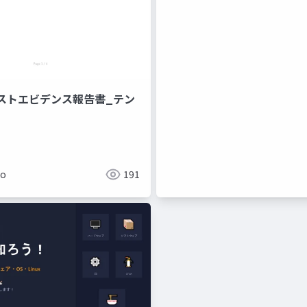
ストエビデンス報告書_テン
ko
191