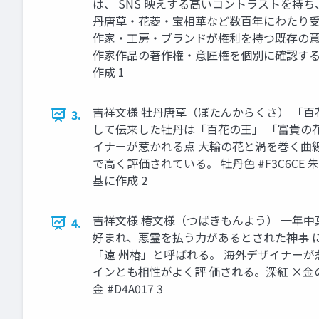
は、 SNS 映えする高いコントラストを持
丹唐草・花菱・宝相華など数百年にわたり受
作家・工房・ブランドが権利を持つ既存の意
作家作品の著作権・意匠権を個別に確認することを推
作成 1
吉祥文様 牡丹唐草（ぼたんからくさ） 「百
3.
して伝来した牡丹は「百花の王」 「富貴の
イナーが惹かれる点 大輪の花と渦を巻く曲
で高く評価されている。 牡丹色 #F3C6CE 朱
基に作成 2
吉祥文様 椿文様（つばきもんよう） 一年中
4.
好まれ、悪霊を払う力があるとされた神事 
「遠 州椿」と呼ばれる。 海外デザイナー
インとも相性がよく評 価される。深紅 ×金
金 #D4A017 3