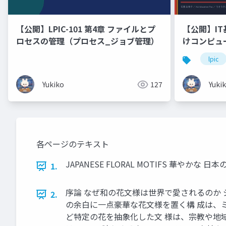
【公開】LPIC-101 第4章 ファイルとプ
【公開】IT
ロセスの管理（プロセス_ジョブ管理）
けコンピュ
ドウェア・
lpic
Linux「
🐰 ラー
Yukiko
127
Yuki
ます！
各ページのテキスト
JAPANESE FLORAL MOTIFS 華
1.
序論 なぜ和の花文様は世界で愛されるのか ジ
2.
の余白に一点豪華な花文様を置く構 成は、
ど特定の花を抽象化した文 様は、宗教や地