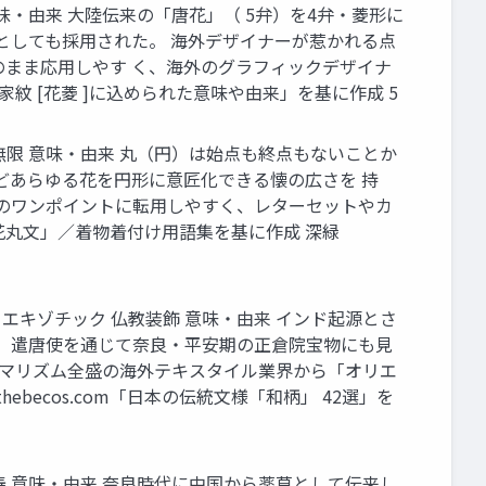
味・由来 大陸伝来の「唐花」（ 5弁）を4弁・菱形に
としても採用された。 海外デザイナーが惹かれる点
のまま応用しやす く、海外のグラフィックデザイナ
王堂「家紋 [花菱 ]に込められた意味や由来」を基に作成 5
無限 意味・由来 丸（円）は始点も終点もないことか
どあらゆる花を円形に意匠化できる懐の広さを 持
ジのワンポイントに転用しやすく、レターセットやカ
S「花丸文」／着物着付け用語集を基に作成 深緑
エキゾチック 仏教装飾 意味・由来 インド起源とさ
し、遣唐使を通じて奈良・平安期の正倉院宝物にも見
シマリズム全盛の海外テキスタイル業界から「オリエ
thebecos.com「日本の伝統文様「和柄」 42選」を
寿 意味・由来 奈良時代に中国から薬草として伝来し