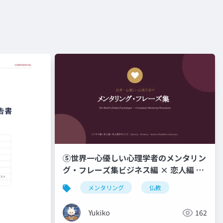
⑤世界一心優しい心理学者のメンタリン
グ・フレーズ集ビジネス編 × 恋人編 ×
浄土真宗のこころ _ Business ・
メンタリング
仏教
Romance ・ Words of Buddhist
Compassion
Yukiko
162