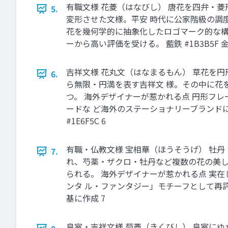
有職文様 花菱（はなびし） 唐花を四弁・菱
5.
変形させた文様。平安 時代に公家階級の調
花を幾何学的に抽象化したロゴマーク的な構
ーから高い評価を受ける。 藍鉄 #1B3B5F 金
吉祥文様 花丸文（はなまるもん） 草花を円
6.
ら無限・円満を表す吉祥文 様。その中に花
つ。 海外デザイナーが惹かれる点 円形フ
ードな ど海外のステーショナリーブランドにも取
#1E6F5C 6
有職・仏教文様 宝相華（ほうそうげ） 牡丹
7.
れ、芍薬・ザクロ・牡丹など複数の花の美し
られる。 海外デザイナーが惹かれる点 実
ンタ ル・ファンタジー」モチーフとして再評価されてい
基に作成 7
皇室・吉祥文様 菊菱（きくびし） 皇室にゆ