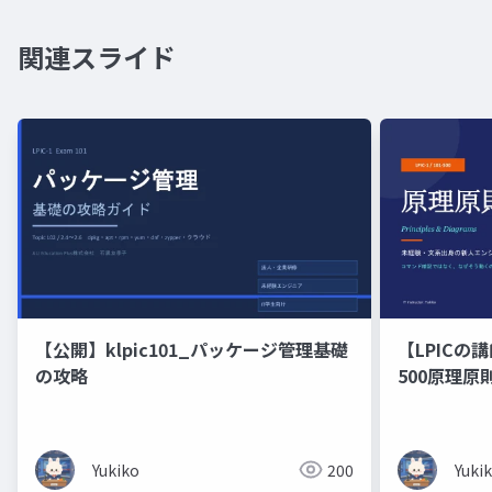
関連スライド
【公開】klpic101_パッケージ管理基礎
【LPICの講
の攻略
500原理
の新人エン
修）コマン
くのかを図
Yukiko
200
Yuki