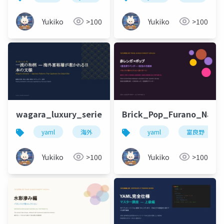
Yukiko
>100
Yukiko
>100
wagara_luxury_series.pptx
Brick_Pop_Furano_Nara_
yaml
海外
デザイン
yaml
富良野
Yukiko
>100
Yukiko
>100