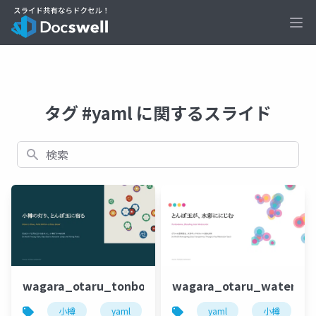
Ope
タグ #yaml に関するスライド
検索
wagara_otaru_tonbodama_series.pptx
wagara_otaru_watercolo
小樽
yaml
８２
yaml
小樽