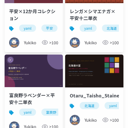
平安×12か月コレクシ
レンガ×シマエナガ×
ョン
平安十二単衣
yaml
平安
yaml
北海道
Yukiko
>100
Yukiko
>100
富良野ラベンダー×平
Otaru_Taisho_StainedGl
安十二単衣
北海道
yaml
yaml
富良野
Yukiko
>100
Yukiko
>100