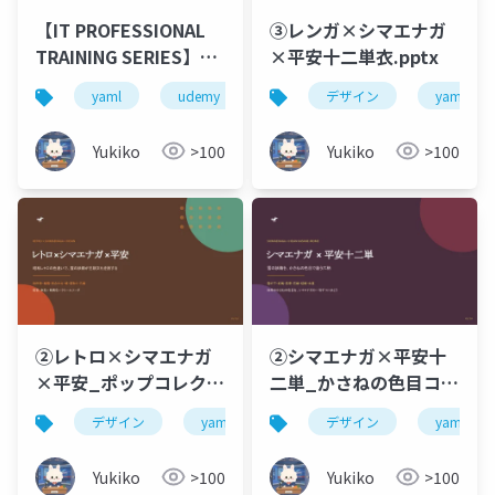
【IT PROFESSIONAL
③レンガ×シマエナガ
TRAINING SERIES】
×平安十二単衣.pptx
YAML完全マスター講
yaml
udemy
デザイン
yaml
座 Docker
Compose・GitHub
Yukiko
>100
Yukiko
>100
Actions・Kubernetes
で 迷わず書ける、読め
る、直せるようになる
②レトロ×シマエナガ
②シマエナガ×平安十
×平安_ポップコレクシ
二単_かさねの色目コレ
ョン.pptx
クション.pptx
デザイン
yaml
デザイン
yaml
Yukiko
>100
Yukiko
>100