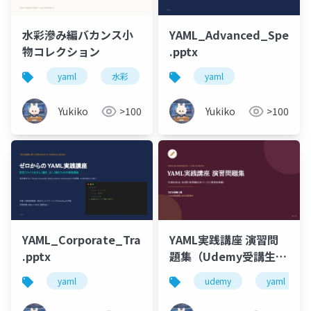
水彩滲み編バカンス小
YAML_Advanced_Specifi
物コレクション
.pptx
yaml
水彩
yaml
Yukiko
>100
Yukiko
>100
YAML_Corporate_Training_Course
YAML実践講座 演習問
.pptx
題集（Udemy受講生
用）
yaml
udemy
yaml