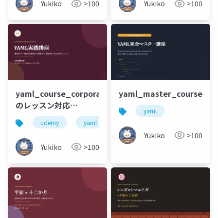
Yukiko
>100
Yukiko
>100
yaml_course_corporate_training（Udemy
yaml_master_course.ppt
のレッスン対応
yaml
編）.pptx
udemy
yaml
動画
Yukiko
>100
Yukiko
>100