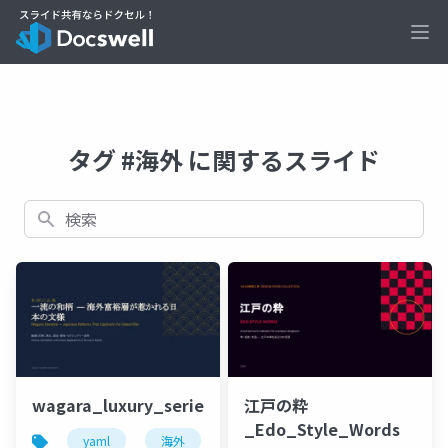
Ope
タグ #海外 に関するスライド
検索
wagara_luxury_series.pptx
江戸の粋
_Edo_Style_Words
yaml
海外
デザイン