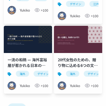
デザイン
江戸
Yukiko
>100
Yukiko
>100
一流の和柄 — 海外富裕
20代女性のための、贈
層が惹かれる日本の文
り物に込める6つの文様
様
Six Motifs for
海外
デザイン
素材
海外
デザイン
Meaningful Gifts,
Curated for Women
Yukiko
>100
Yukiko
>100
in Their 20s