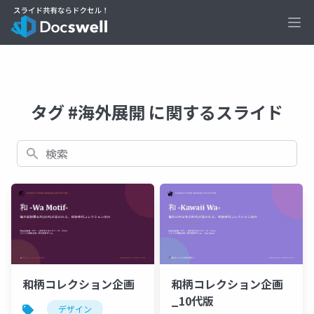
Ope
タグ #海外展開 に関するスライド
検索
和柄コレクション企画
和柄コレクション企画
_10代版
デザイン