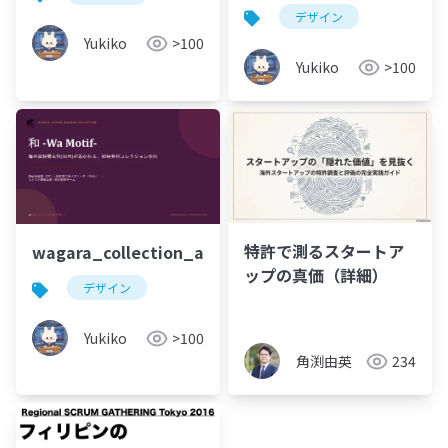
デザイン
Yukiko
>100
Yukiko
>100
特許で測るスタートア
wagara_collection_adult
ップの真価（詳細）
デザイン
Yukiko
>100
角渕由英
234