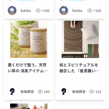
Yukiko
>100
Yukiko
>100
置くだけで整う。天然
和とスピリチュアルを
い草の 消臭アイテム
融合した 『曼荼羅い草
「デオグラス」
ヨガマット』
東條茜音
140
東條茜音
122