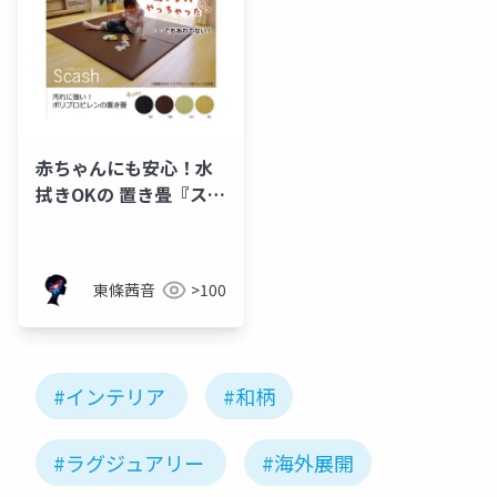
赤ちゃんにも安心！水
拭きOKの 置き畳『スカ
ッシュ』
東條茜音
>100
#インテリア
#和柄
#ラグジュアリー
#海外展開