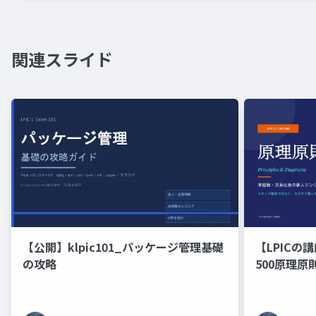
関連スライド
【公開】klpic101_パッケージ管理基礎
【LPICの講
の攻略
500原理
の新人エン
修）コマン
くのかを図