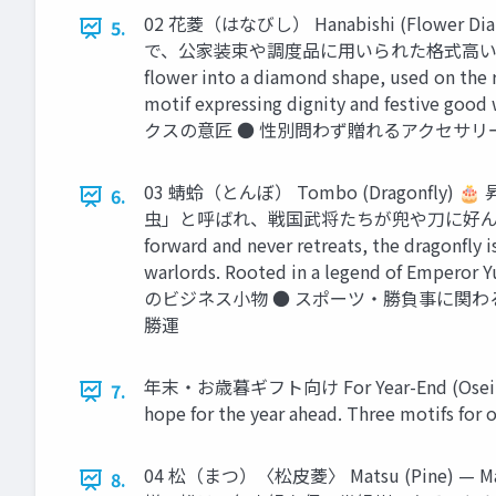
02 花菱（はなびし） Hanabishi (Flo
5.
で、公家装束や調度品に用いられた格式高い柄。左右
flower into a diamond shape, used on the ro
motif expressing dignity and f
クスの意匠 ● 性別問わず贈れるアクセサリー・小物 格式
03 蜻蛉（とんぼ） Tombo (Dragonf
6.
虫」と呼ばれ、戦国武将たちが兜や刀に好んで用い
forward and never retreats, the dragonfly 
warlords. Rooted in a legend of Emper
のビジネス小物 ● スポーツ・勝負事に関わる方への誕
勝運
年末・お歳暮ギフト向け For Year-End (Ose
7.
hope for the year ahead. Three motifs for o
04 松（まつ）〈松皮菱〉 Matsu (Pine) 
8.