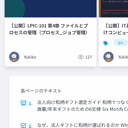
【公開】LPIC-101 第4章 ファイルとプ
【公開】IT
ロセスの管理（プロセス_ジョブ管理）
けコンピュ
ドウェア・
lpic
Linux「
🐰 ラー
Yukiko
127
Yuki
ます！
各ページのテキスト
法人向け和柄ギフト選定ガイド 和柄でつなぐ、ビジネスの贈り
1.
歳暮/年末ギフトのための6文様 Six Motifs Curated f
なぜ、法人ギフトに和柄が選ばれるのか Why Wagara
2.