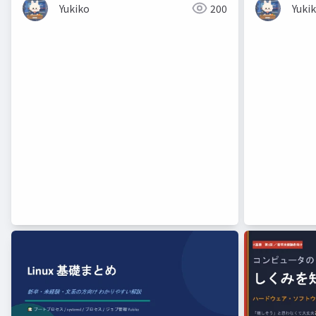
Yukiko
200
Yuki