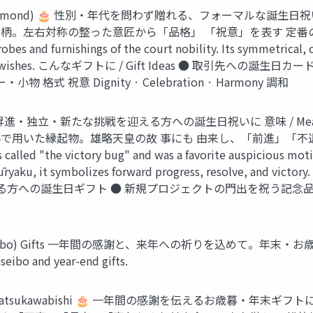
wer Diamond) 🎂 性別・年代を問わず贈れる、フォーマルな誕生日
対称の整った意匠から「品格」 「祝意」を表す 定番の慶事文様とされる。
bes and furnishings of the court nobility. Its symmetrical, o
estive good wishes. こんなギフトに / Gift Ideas ● 
 祝意 Dignity · Celebration · Harmony 調和
ly) 🎂 昇進・独立・新たな挑戦を迎える方への誕生日祝いに 意味 /
た縁起物。雄略天皇の故 事にも 由来し、「前進」「不退転」「勝利」を
is called "the victory bug" and was a favorite auspicious mo
or Yūryaku, it symbolizes forward progress, resolve, a
生日ギフト ● 新規プロジェクトの門出を祝う記念品 前進 不退転 Forwa
ibo) Gifts 一年間の感謝と、来年への祈りを込めて。年末・お歳暮に贈る 3文
seibo and year-end gifts.
— Matsukawabishi 🎂 一年間の感謝を伝えるお歳暮・年末ギフ