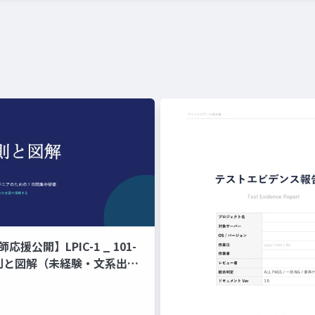
師応援公開】LPIC-1 _ 101-
原則と図解（未経験・文系出身
ジニアのための 7 日間集中研
ド暗記ではなく、なぜそう動
で理解する編