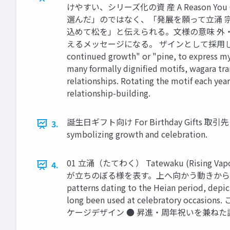
けやすい、シリーズ化の資 産 A Reason You Can Put 
選んだ」のではなく、「発展を願って立涌 
込めて松を」と伝えられる。文様の意味 外
えるメッセージになる。 ザインとして採用しやすい。 構築のスト
continued growth" or "pine, to express my
many formally dignified motifs, wagara tran
relationships. Rotating the motif each year
relationship-building.
誕生日ギフト向け For Birthday Gifts 取引
3.
symbolizing growth and celebration.
01 立涌（たてわく） Tatewaku (Risi
4.
が立ちのぼる様を表す。上へ向かう動きから「運気上
patterns dating to the Heian period, depic
long been used at celebratory
ケージデザイン ● 昇進・周年祝いを兼ねた誕生日ギフト 