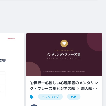
⑤世界一心優しい心理学者のメンタリン
グ・フレーズ集ビジネス編 × 恋人編 ×
浄土真宗のこころ _ Business ・
メンタリング
仏教
Romance ・ Words of Buddhist
Compassion