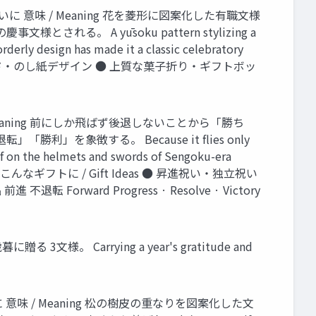
祝いに 意味 / Meaning 花を菱形に図案化した有職文様
 A yūsoku pattern stylizing a
rderly design has made it a classic celebratory
取引先への誕生日カード・のし紙デザイン ● 上質な菓子折り・ギフトボッ
 Meaning 前にしか飛ばず後退しないことから「勝ち
象徴する。 Because it flies only
tif on the helmets and swords of Sengoku-era
nd victory. こんなギフトに / Gift Ideas ● 昇進祝い・独立祝い
rd Progress · Resolve · Victory
様。 Carrying a year's gratitude and
トに 意味 / Meaning 松の樹皮の重なりを図案化した文