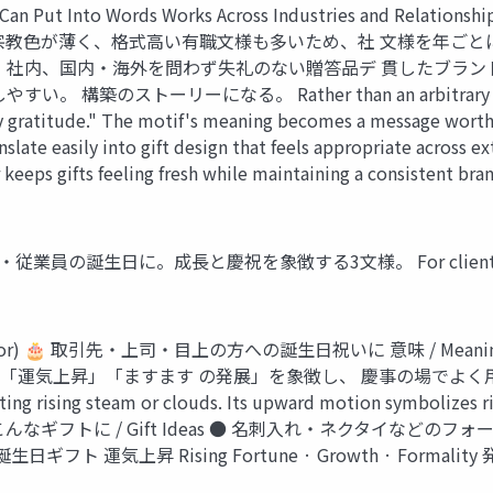
Into Words Works Across Industries and Relationships
宗教色が薄く、格式高い有職文様も多いため、社 文様を年ごと
・社内、国内・海外を問わず失礼のない贈答品デ 貫したブラン
ーリーになる。 Rather than an arbitrary choice, you
 gratitude." The motif's meaning becomes a message worth s
slate easily into gift design that feels appropriate across e
 keeps gifts feeling fresh while maintaining a consistent br
先・従業員の誕生日に。成長と慶祝を象徴する3文様。 For client and emp
ng Vapor) 🎂 取引先・上司・目上の方への誕生日祝いに 意味 /
昇」「ますます の発展」を象徴し、 慶事の場でよく用いられてきた。 O
ting rising steam or clouds. Its upward motion symbolizes r
 occasions. こんなギフトに / Gift Ideas ● 名刺入れ・ネ
運気上昇 Rising Fortune · Growth · Formality