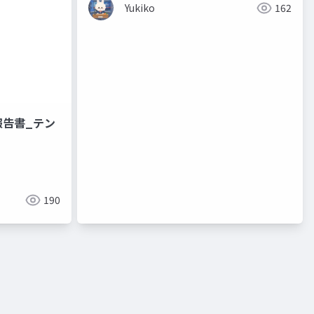
Yukiko
162
報告書_テン
190