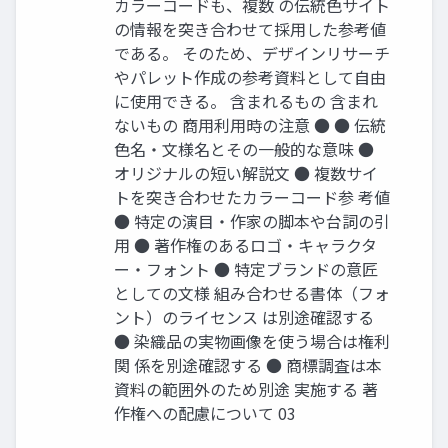
カラーコードも、複数 の伝統色サイト
の情報を突き合わせて採用した参考値
である。 そのため、デザインリサーチ
やパレット作成の参考資料として自由
に使用できる。 含まれるもの 含まれ
ないもの 商用利用時の注意 ● ● 伝統
色名・文様名とその一般的な意味 ●
オリジナルの短い解説文 ● 複数サイ
トを突き合わせたカラーコード参 考値
● 特定の演目・作家の脚本や台詞の引
用 ● 著作権のあるロゴ・キャラクタ
ー・フォント ● 特定ブランドの意匠
としての文様 組み合わせる書体（フォ
ント）のライセンス は別途確認する
● 染織品の実物画像を使う場合は権利
関 係を別途確認する ● 商標調査は本
資料の範囲外のため別途 実施する 著
作権への配慮について 03