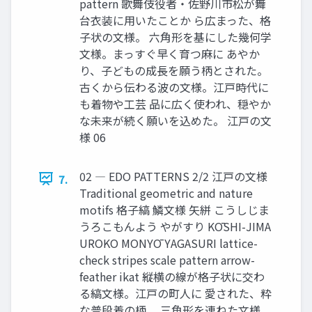
pattern 歌舞伎役者・佐野川市松が舞
台衣装に用いたことか ら広まった、格
子状の文様。 六角形を基にした幾何学
文様。まっすぐ早く育つ麻に あやか
り、子どもの成長を願う柄とされた。
古くから伝わる波の文様。江戸時代に
も着物や工芸 品に広く使われ、穏やか
な未来が続く願いを込めた。 江戸の文
様 06
02 ― EDO PATTERNS 2/2 江戸の文様
7.
Traditional geometric and nature
motifs 格子縞 鱗文様 矢絣 こうしじま
うろこもんよう やがすり KŌSHI-JIMA
UROKO MONYŌ YAGASURI lattice-
check stripes scale pattern arrow-
feather ikat 縦横の線が格子状に交わ
る縞文様。江戸の町人に 愛された、粋
な普段着の柄。 三角形を連ねた文様。