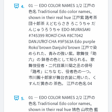
01 ― EDO COLOR NAMES 1/2 江戸の
4.
色名 Traditional Edo color names,
shown in their real hue 江戸紫 路考茶
団十郎茶 えどむらさき ろこうちゃ だ
んじゅうろうちゃ EDO-MURASAKI
#745399 ROKŌ-CHA #8C7042
DANJŪRŌ-CHA #9F563A Edo purple
Rokō brown Danjūrō brown 江戸で染
められた、青みの強い紫。歌舞伎「助
六」の 鉢巻の色として知られる。 歌
舞伎役者・二代目瀬川菊之丞の俳号
「路考」にちな む、役者色の一つ。
市川團十郎家が舞台衣装に用いた、く
すんだ黄赤の 茶色。 江戸の色名 04
01 ― EDO COLOR NAMES 2/2 江戸の
5.
色名 Traditional Edo color names,
shown in their real hue 鴇色 山吹色 藍