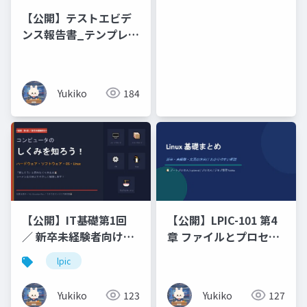
Compassion
【公開】テストエビデ
ンス報告書_テンプレー
ト
Yukiko
184
【公開】IT基礎第1回
【公開】LPIC-101 第4
／ 新卒未経験者向けコ
章 ファイルとプロセス
ンピュータのしくみを
の管理（プロセス_ジョ
lpic
知ろう！ハードウェ
ブ管理）
ア・ソフトウェア・
Yukiko
123
Yukiko
127
OS・Linux「難しそ