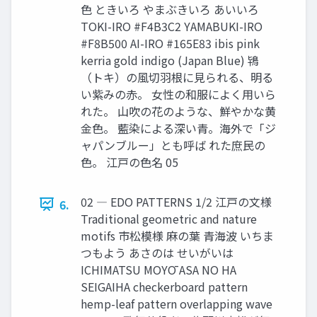
色 ときいろ やまぶきいろ あいいろ
TOKI-IRO #F4B3C2 YAMABUKI-IRO
#F8B500 AI-IRO #165E83 ibis pink
kerria gold indigo (Japan Blue) 鴇
（トキ）の風切羽根に見られる、明る
い紫みの赤。 女性の和服によく用いら
れた。 山吹の花のような、鮮やかな黄
金色。 藍染による深い青。海外で「ジ
ャパンブルー」とも呼ば れた庶民の
色。 江戸の色名 05
02 ― EDO PATTERNS 1/2 江戸の文様
6.
Traditional geometric and nature
motifs 市松模様 麻の葉 青海波 いちま
つもよう あさのは せいがいは
ICHIMATSU MOYŌ ASA NO HA
SEIGAIHA checkerboard pattern
hemp-leaf pattern overlapping wave