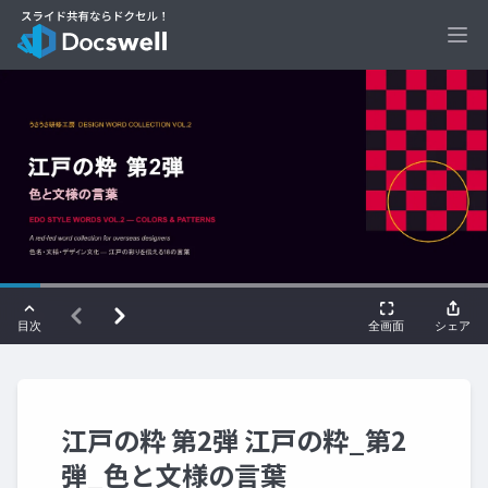
Ope
江戸の粋 第2弾 江戸の粋_第2
弾_色と文様の言葉