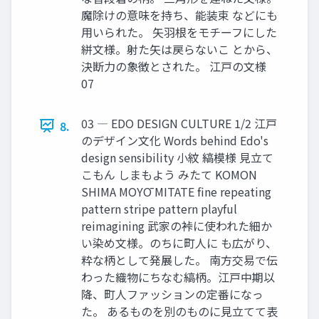
魔除けの意味を持ち、能装束 などにも
用いられた。 矢羽根をモチーフにした
絣文様。射た矢は戻らないこ とから、
決断力の象徴とされた。 江戸の文様
07
03 ― EDO DESIGN CULTURE 1/2 江戸
8.
のデザイン文化 Words behind Edo's
design sensibility 小紋 縞模様 見立て
こもん しまもよう みたて KOMON
SHIMA MOYŌ MITATE fine repeating
pattern stripe pattern playful
reimagining 武家の裃に使われた細か
い染め文様。のちに町人に も広がり、
粋な柄として発展した。 南方交易で伝
わった織物にちなむ縞柄。江戸中期以
降、町人ファッションの定番になっ
た。 あるものを別のものに見立てて表