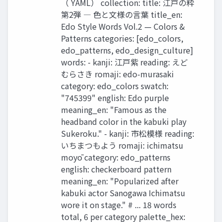
（ YAML） collection: title: 江戸の粋
第2弾 ― 色と文様の言葉 title_en:
Edo Style Words Vol.2 — Colors &
Patterns categories: [edo_colors,
edo_patterns, edo_design_culture]
words: - kanji: 江戸紫 reading: えど
むらさき romaji: edo-murasaki
category: edo_colors swatch:
"745399" english: Edo purple
meaning_en: "Famous as the
headband color in the kabuki play
Sukeroku." - kanji: 市松模様 reading:
いちまつもよう romaji: ichimatsu
moyō category: edo_patterns
english: checkerboard pattern
meaning_en: "Popularized after
kabuki actor Sanogawa Ichimatsu
wore it on stage." # ... 18 words
total, 6 per category palette_hex: