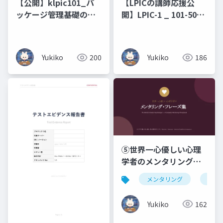
【公開】klpic101_パ
【LPICの講師応援公
ッケージ管理基礎の攻
開】LPIC-1 _ 101-500
略
原理原則と図解（未経
験・文系出身の新人エ
ンジニアのための 7 日
Yukiko
200
Yukiko
186
間集中研修）コマンド
暗記ではなく、なぜそ
う動くのかを図で理解
する編
⑤世界一心優しい心理
学者のメンタリング・
フレーズ集ビジネス編
メンタリング
仏教
× 恋人編 × 浄土真宗の
こころ _ Business ・
Yukiko
162
Romance ・ Words of
Buddhist