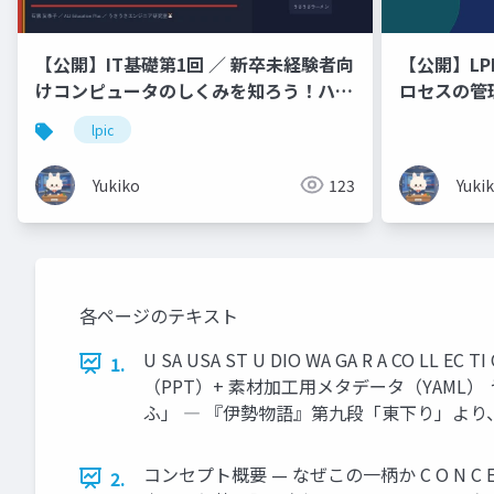
【公開】IT基礎第1回 ／ 新卒未経験者向
【公開】LPI
けコンピュータのしくみを知ろう！ハー
ロセスの管
ドウェア・ソフトウェア・OS・
lpic
Linux「難しそう」と思わなくて大丈夫
🐰 ラーメン店に例えてやさしく解説し
Yukiko
123
Yuki
ます！
各ページのテキスト
U SA USA ST U DIO WA GA R A C
1.
（PPT）+ 素材加工用メタデータ（YAML
ふ」 ― 『伊勢物語』第九段「東下り」より、各句頭に
コンセプト概要 — なぜこの一柄か C O N C 
2.