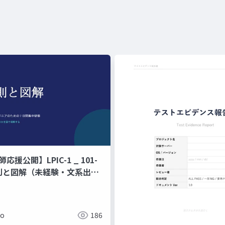
師応援公開】LPIC-1 _ 101-
原則と図解（未経験・文系出身
ジニアのための 7 日間集中研
ド暗記ではなく、なぜそう動
で理解する編
ko
186