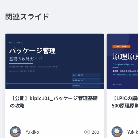
関連スライド
【公開】klpic101_パッケージ管理基礎
【LPICの講
の攻略
500原理
の新人エン
修）コマン
くのかを図
Yukiko
200
Yuki