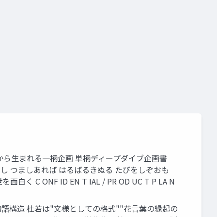
 — 一輪の花言葉から生まれる一柄企画 単柄ディープダイブ企画書
れにし つましあれば はるばるきぬる たびをしぞおも
ID EN T IAL / PR OD UC T P LA N
 — 三重の物語構造 杜若は"文様としての格式""花言葉の縁起の