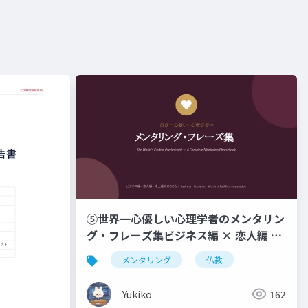
⑤世界一心優しい心理学者のメンタリン
グ・フレーズ集ビジネス編 × 恋人編 ×
浄土真宗のこころ _ Business ・
メンタリング
仏教
Romance ・ Words of Buddhist
Compassion
Yukiko
162