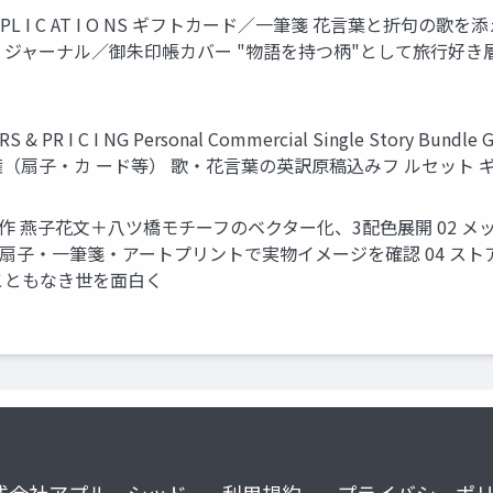
 AP PL I C AT I O NS ギフトカード／一筆箋 花言葉と折
ジャーナル／御朱印帳カバー "物語を持つ柄"として旅行好き
R I C I NG Personal Commercial Single Story Bundle G
用権（扇子・カ ード等） 歌・花言葉の英訳原稿込みフ ルセット
ザイン制作 燕子花文＋八ツ橋モチーフのベクター化、3配色展開 02
証 扇子・一筆箋・アートプリントで実物イメージを確認 04 ス
きこともなき世を面白く
式会社アプルーシッド
利用規約
プライバシーポ