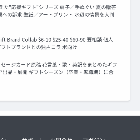
句の歌を添えた"応援ギフト"シリーズ 扇子／手ぬぐい 夏の贈答
層への訴求 壁紙／アートプリント 水辺の情景を大判
ift Brand Collab $6-10 $25-40 $60-90 要相談 個人
 ギフトブランドとの独占コラ ボ向け
 メッセージカード原稿 花言葉・歌・英訳をまとめたギフ
トア出品・展開 ギフトシーズン（卒業・転職期）に合
リシー
サポート・お問合せ
マガジン