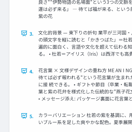
良さ""伊勢物語の名場面"という3つの文脈
運は必ず来る」 ― 待てば福が来る、という
紫の花
文化的背景 — 東下りの折句 業平が三河国・
3.
の頭文字を縦に読むと「かきつばた」＝杜若の
遍的に面白く、言語や文化を超えて伝わる知
る。 • 杜若＝アイリス（Iris）は西洋
花言葉 × 文様デザインの重ね方 ME AN I 
4.
待てば必ず報われる"という花言葉が生まれた
に接 続できる。 • ギフトや節目（卒業・転
葉と紫の花弁を様式化した伝統的な"燕子花文
• メッセージ添え: パッケージ裏面に花言
カラーバリエーション 杜若の紫を基調に、用途別に
5.
いブルー系を足した爽やかな配色。夏季展開向け。