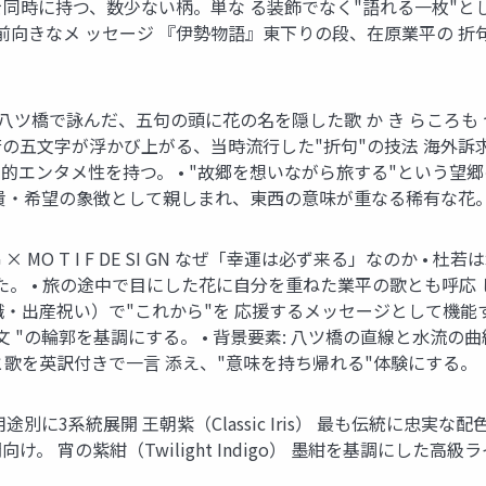
を同時に持つ、数少ない柄。単な る装飾でなく"語れる一枚"とし
前向きなメ ッセージ 『伊勢物語』東下りの段、在原業平の 
八ツ橋で詠んだ、五句の頭に花の名を隠した歌 か き らころも つ
五文字が浮かび上がる、当時流行した"折句"の技法 海外訴求ポ
的エンタメ性を持つ。 • "故郷を想いながら旅する"という望
でも高貴・希望の象徴として親しまれ、東西の意味が重なる稀有な花
NG × MO T I F DE SI GN なぜ「幸運は必ず来る」なの
。 • 旅の途中で目にした花に自分を重ねた業平の歌とも呼応
職・出産祝い）で"これから"を 応援するメッセージとして機能す
 "の輪郭を基調にする。 • 背景要素: 八ツ橋の直線と水流の
葉と歌を英訳付きで一言 添え、"意味を持ち帰れる"体験にする。
3系統展開 王朝紫（Classic Iris） 最も伝統に忠実な配色
 宵の紫紺（Twilight Indigo） 墨紺を基調にした高級