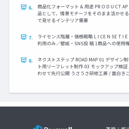
商品化フォーマット & 用途 PR O D U CT
6.
品として、情景モチーフをそのまま活かせる 
で見せるインテリア需要
ライセンス階層・価格戦略 L I CE N SE T I E RS & P
7.
利用のみ／壁紙・SNS投 稿 1商品への使
ネクストステップ ROAD MAP 01 デ
8.
ト用リーフレット制作 03 モックアップ検
わせて先行公開 うさうさ研修工房 / 面白
運営：株