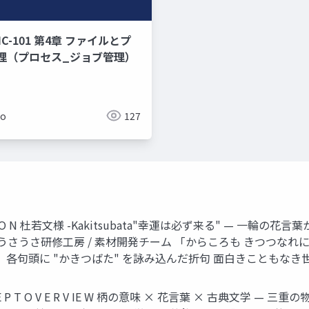
C-101 第4章 ファイルとプ
理（プロセス_ジョブ管理）
ko
127
O LL EC TI O N 杜若文様 -Kakitsubata"幸運は必ず来る"
） うさうさ研修工房 / 素材開発チーム 「からころも きつつな
 "かきつばた" を詠み込んだ折句 面白きこともなき世を面白く C ONF 
E P T O V E R V IE W 柄の意味 × 花言葉 × 古典文学