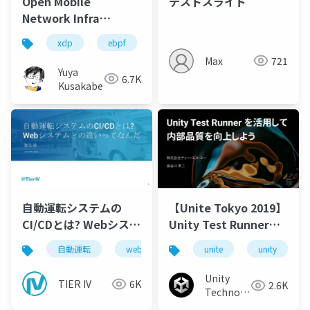
Open Mobile
テストスライド
Network Infra
Meetup #4 XDPのテス
xdp
ebpf
test
ci
go
om
トとCI
Max
721
Yuya
6.7K
Kusakabe
自動運転システムの
【Unite Tokyo 2019】
CI/CDとは? Webシステ
Unity Test Runnerを
ムとの違いってなんだ
活用して内部品質を向
自動運転
web
data
unite
cicd
unity
上しよう
Unity
TIER IV
6K
2.6K
Technologies
Japan