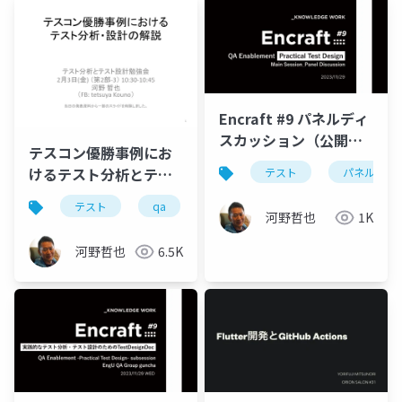
Encraft #9 パネルディ
スカッション（公開
テスコン優勝事例にお
用）
けるテスト分析とテス
テスト
パネルディ
ト設計
テスト
qa
河野哲也
1K
河野哲也
6.5K