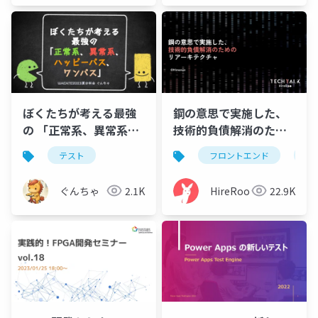
ぼくたちが考える最強
鋼の意思で実施した、
の 「正常系、異常系、
技術的負債解消のため
ハッピーパス、ワンパ
のリアーキテクチャ
テスト
フロントエンド
モ
ス」分科会ワーク前
ぐんちゃ
2.1K
HireRoo
22.9K