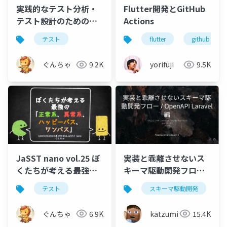
実践的なテスト分析・
Flutter開発とGitHub
テスト設計のための
Actions
TestDesignDoc
テスト
flutter
github actio
ぐんちゃ
9.2K
yorifuji
9.5K
JaSST nano vol.25 ぼ
実装と乖離させないス
くたちが考える最強の
キーマ駆動開発フロー /
「正常系、異常系、 ハ
OpenAPI Laravel編
テスト
スキーマ駆動開発
l
ッピーパス、ワンパ
ス」
ぐんちゃ
6.9K
katzumi
15.4K