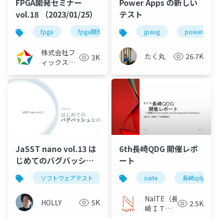
FPGA開発セミナー
Power Apps の新しい
vol.18 （2023/01/25）
テスト
fpga
fpga開発
fpga開発シリーズ
jpaug
powerapps
株式会社フ
たく丸
26.7K
3K
ィックスタ
ーズ
JaSST nano vol.13 は
6th長崎QDG 開催レポ
じめてのバグバッシュ
ート
なの
ソフトウェアテスト
テスト
naite
qa
長崎qdg
テスト技
NaITE（長
HOLLY
5K
2.5K
崎ＩＴ技
術者会）