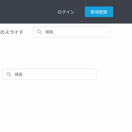
ログイン
新規登録
検索
てのスライド
検索