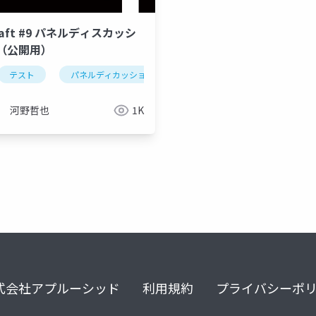
raft #9 パネルディスカッシ
（公開用）
a
テスト
パネルディカッション
encraft
qa
河野哲也
1K
式会社アプルーシッド
利用規約
プライバシーポ