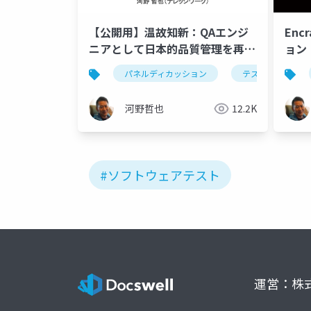
【公開用】温故知新：QAエンジ
Enc
ニアとして日本的品質管理を再考
ョン
する
パネルディカッション
テスト
q
河野哲也
12.2K
#ソフトウェアテスト
運営：株