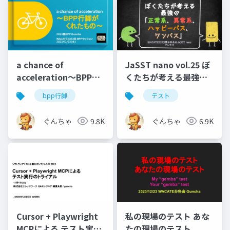
a chance of
JaSST nano vol.25 ぼ
acceleration〜BPP行
くたちが考える最強の
脚がくれたもの〜
「正常系、異常系、 ハ
bpp行脚
テスト
ッピーパス、ワンパ
ス」
ぐんちゃ
9.8K
ぐんちゃ
6.9K
Cursor + Playwright
私の現場のテスト あな
MCPによる テスト実行
たの現場のテスト