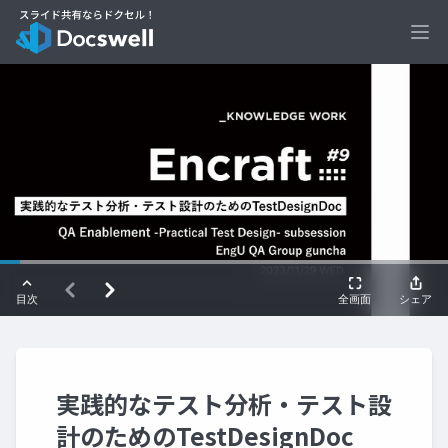
Ope
実践的なテスト分析・テスト設
計のためのTestDesignDoc