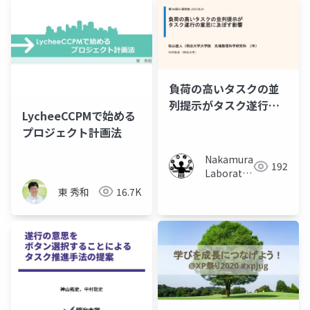
負荷の高いタスクの並
列提示がタスク遂行の
LycheeCCPMで始める
意思に及ぼす影響（松
プロジェクト計画法
山直人）
Nakamura
192
Laboratory
(Meiji
東 秀和
16.7K
University)