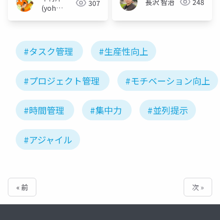
長沢 智治
248
307
レーションする Team
(yoh
nakamura)
Foundation Server
#タスク管理
#生産性向上
#プロジェクト管理
#モチベーション向上
#時間管理
#集中力
#並列提示
#アジャイル
« 前
次 »