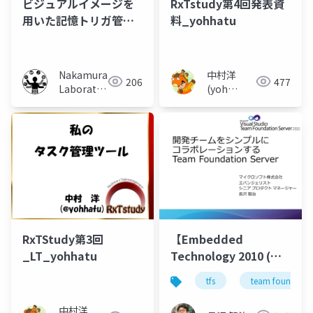
ビジュアルイメージを
RxTstudy第4回発表資
用いた記憶トリガ管理
料_yohhatu
システムの提案
Nakamura
中村洋
206
477
Laboratory
(yoh
(Meiji
nakamura)
University)
RxTStudy第3回
【Embedded
_LT_yohhatu
Technology 2010 (
#ET2010 )】 マイクロ
tfs
team foundation
ソフトブース| 開発チー
ムをシンプルにコラボ
中村洋