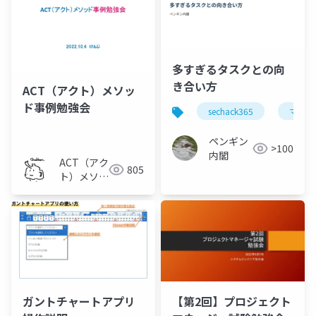
多すぎるタスクとの向
き合い方
ACT（アクト）メソッ
ド事例勉強会
sechack365
マネジ
ペンギン
>100
内閣
ACT（アク
805
ト）メソッ
ド
ガントチャートアプリ
【第2回】プロジェクト