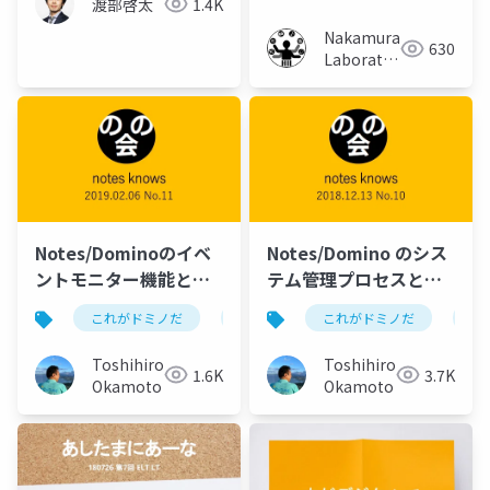
渡部啓太
1.4K
Nakamura
630
Laboratory
(Meiji
University)
Notes/Dominoのイベ
Notes/Domino のシス
ントモニター機能と
テム管理プロセスと
は？
は？
これがドミノだ
ontime
これがドミノだ
hcl
domino
on
Toshihiro
Toshihiro
1.6K
3.7K
Okamoto
Okamoto