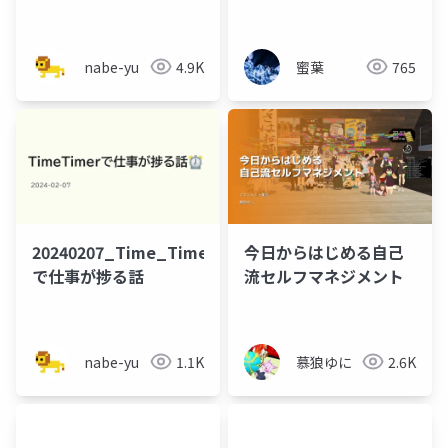
い？と思った話
nabe-yu
4.9K
蜜葉
765
20240207_Time_Timer
今日からはじめる自己
で仕事が捗る話
流セルフマネジメント
nabe-yu
1.1K
慕狼ゆに
2.6K