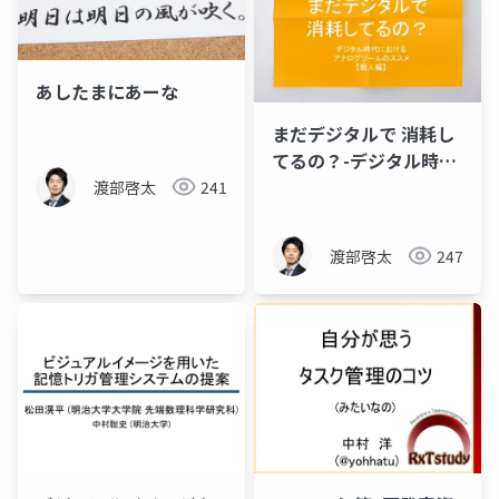
あしたまにあーな
まだデジタルで 消耗し
てるの？-デジタル時代
における アナログツー
渡部啓太
241
ルのススメ 【個人編】
渡部啓太
247