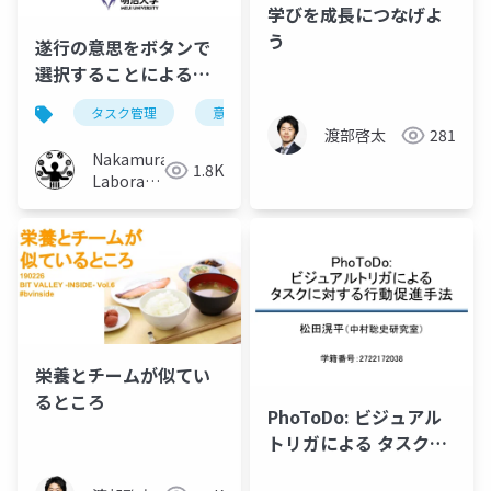
学びを成長につなげよ
う
遂行の意思をボタンで
選択することによるタ
スク推進手法の提案
タスク管理
意思選択
モチベーション向上
渡部啓太
281
Nakamura
1.8K
Laboratory
(Meiji
University)
栄養とチームが似てい
るところ
PhoToDo: ビジュアル
トリガによる タスクに
対する行動促進手法