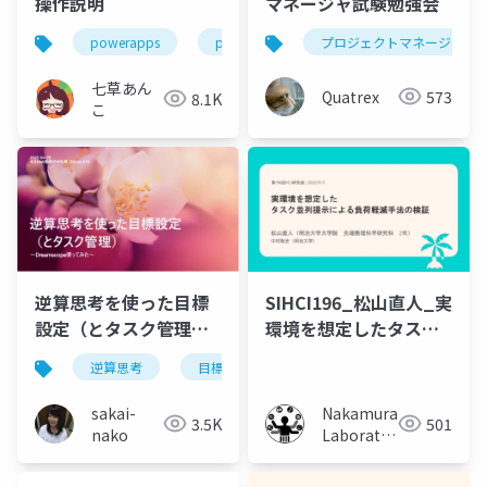
操作説明
マネージャ試験勉強会
powerapps
planner
プロジェクトマネージャ
七草あん
Quatrex
573
8.1K
こ
SIHCI196_松山直人_実
逆算思考を使った目標
環境を想定したタスク
設定（とタスク管理）
並列提示による負荷軽
〜Dreamscope使って
逆算思考
目標設定
タスク管理
ゆるweb
減手法の検証
みた〜
Nakamura
sakai-
501
3.5K
Laboratory
nako
(Meiji
University)