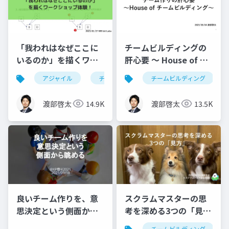
「我われはなぜここに
チームビルディングの
いるのか」を描くワー
肝心要 〜 House of チ
クショップ体験！
ームビルディング 〜
アジャイル
チームビルディング
チームビルディング
渡部啓太
14.9K
渡部啓太
13.5K
良いチーム作りを、意
スクラムマスターの思
思決定という側面から
考を深める3つの「見
眺める
方」
チームビルディング