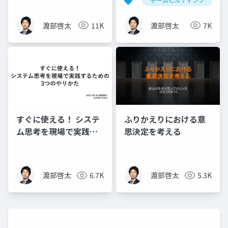
渡部啓太
11K
渡部啓太
7K
すぐに使える！ システ
ふりかえりにおける意
ム思考を現場で実践す
思決定を考える
るための3つのやりかた
渡部啓太
6.7K
渡部啓太
5.3K