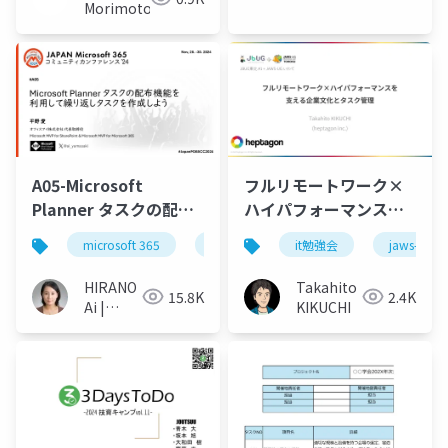
Morimoto
A05-Microsoft
フルリモートワーク×
Planner タスクの配布
ハイパフォーマンスを
機能を利用して繰り返
支える企業文化とタス
microsoft 365
タスク管理
it勉強会
microsoft planner
jaws-ug
しタスク作成をしよう
ク管理@JBUG東北#1 +
JAWS-UGいわて
HIRANO
Takahito
15.8K
2.4K
(2024.10.19)
Ai |
KIKUCHI
Microsoft
MVP 👉
❤️
SharePoint