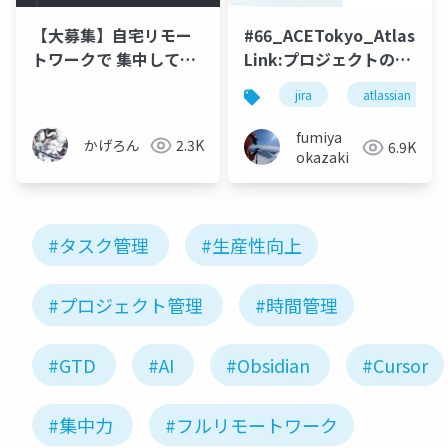
【大募集】自宅リモー
#66_ACETokyo_Atlassian
トワークで 集中して進
Link:プロジェクトの複
捗を出す技術【教え
雑さを解決し、Jira活
jira
atlassian
て】
用を繋いでいく為の
鍵！_20240717
fumiya
かげろん
2.3K
6.9K
okazaki
#タスク管理
#生産性向上
#プロジェクト管理
#時間管理
#GTD
#AI
#Obsidian
#Cursor
#集中力
#フルリモートワーク