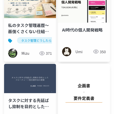
私のタスク管理遍歴〜
AI時代の個人開発戦略
面倒くさくない仕組み
を探し続けている話〜
タスク管理どうしたら委員会
Umi
350
Mizu
371
タスクに対する先延ば
し抑制を目的としたフ
ローチャート型支援手