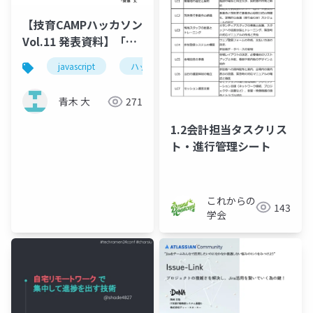
【技育CAMPハッカソン
Vol.11 発表資料】「3
DaysToDo」
javascript
ハッカソン
青木 大
271
1.2会計担当タスクリス
ト・進行管理シート
これからの
143
学会