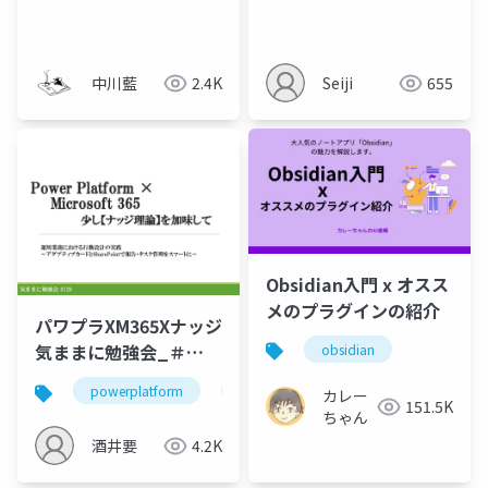
アウトプットをさせよ
う
中川藍
2.4K
Seiji
655
Obsidian入門 x オスス
メのプラグインの紹介
パワプラXM365Xナッジ
気ままに勉強会_＃
obsidian
120_資料
powerplatform
m365
ナッジ理論
アダ
カレー
151.5K
ちゃん
酒井要
4.2K