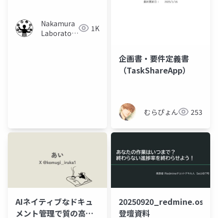
法の提案
Nakamura
1K
Laboratory
(Meiji
University)
企画書・要件定義書
（TaskShareApp）
むらぴょん
253
AIネイティブなドキュ
20250920_redmine.osaka
メント管理で質の高い
登壇資料