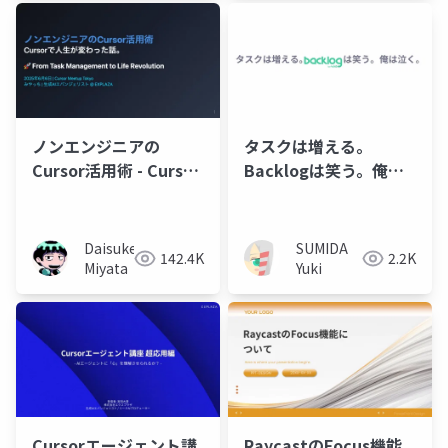
ノンエンジニアの
タスクは増える。
Cursor活用術 - Cursor
Backlogは笑う。俺は
で人生が変わった話 -
泣く。（公開版）
Daisuke
SUMIDA
142.4K
2.2K
Miyata
Yuki
Cursorエージェント講
RaycastのFocus機能