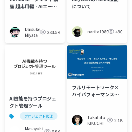
座 超応用編 - AIエージ
について
ェントに「心」を理解
させられるか？ -
Daisuke
narita1980
490
283.5K
Miyata
フルリモートワーク×
ハイパフォーマンスを
AI機能を持つプロジェ
支える企業文化とタス
クト管理ツール
ク管理@Backlog
World
プロジェクト管理
プロジェジェクトマネジメント
Takahito
2.1K
2024(2024.12.14)
KIKUCHI
Masayuki
0.9K