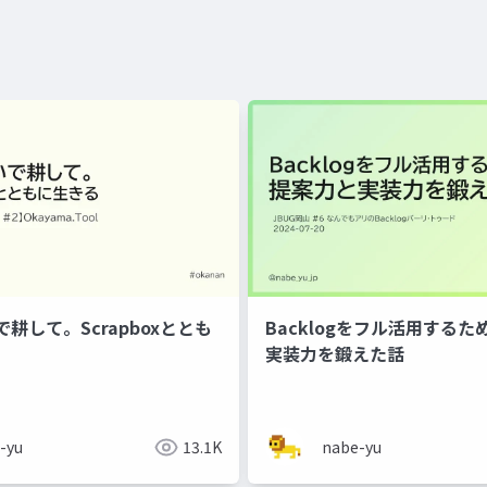
耕して。Scrapboxととも
Backlogをフル活用する
実装力を鍛えた話
-yu
13.1K
nabe-yu