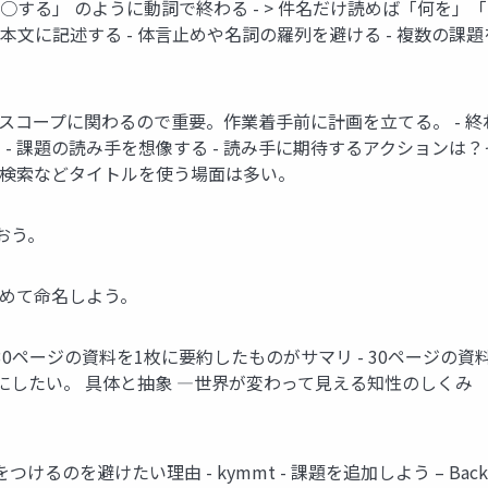
○○する」 のように動詞で終わる - > 件名だけ読めば「何を
本文に記述する - 体言止めや名詞の羅列を避ける - 複数の課
- スコープに関わるので重要。作業着手前に計画を立てる。 - 
- 課題の読み手を想像する - 読み手に期待するアクションは？
、検索などタイトルを使う場面は多い。
おう。
込めて命名しよう。
30ページの資料を1枚に要約したものがサマリ - 30ページの
にしたい。 具体と抽象 ―世界が変わって見える知性のしくみ
るのを避けたい理由 - kymmt - 課題を追加しよう – Back