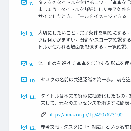
タスクのタイトルを付けるコツ - 「▲▲を
7.
ましょう - タイトルを詳細にした完了条件を
サインしたとき、ゴールをイメージできる
大切にしたいこと - 完了条件を明確にする 
8.
クは何かがまずい。分割やスコープ確認する 
トルが使われる場面を想像する - 一覧確認
体言止めを避けて ▲▲を○○する 形式を使
9.
タスクの名前は共通認識の第一歩。 魂を
10.
タイトルは本文を究極に抽象化したもの - 
11.
来して、元々のエッセンスを消さずに簡潔
https://amazon.jp/dp/4907623100
参考文献 - タスクに「〜対応」という名前をつけ
12.