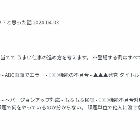
思った話 2024-04-03
当てて うまい仕事の進め方を考えます。 ※登場する例はすべ
 ABC画面でエラー - ○○機能の不具合 - ▲▲▲発覚 タ
。
 ～バージョンアップ対応 - もふもふ検証 - ○○機能不具合対
課題で何をやっているのか分からない。 課題単位で他人に渡せ