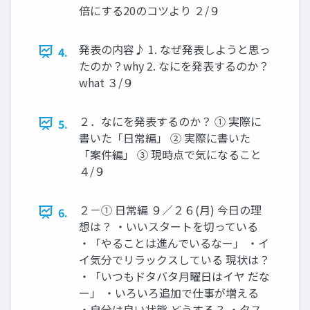
倍にする20のコツより ２/９
発表の内容♪ 1. なぜ発表しようと思っ
4.
たのか？why 2. なにを発表するのか？
what ３/９
２．なにを発表するのか？ ① 実際に
5.
書いた「日常編」 ② 実際に書いた
「案件編」 ③ 現時点で気になること
４/９
２－① 日常編 ９／２６(月) 今日の理
6.
想は？ ・いいスタートを切っている
・「やることは進んでいるなー」 ・イ
イ気分でリラックスしている 現状は？
・「いつもドタバタ月曜日はイヤ だな
ー」 ・いろいろ追加で仕事が増える
・自分は良い状態 どうする？ ・タス