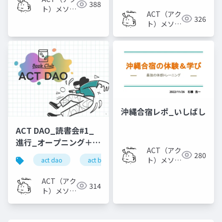
388
ト）メソッ
ACT（アク
326
ド
ト）メソッ
ド
沖縄合宿レポ_いしばし
ACT DAO_読書会#1_
進行_オープニング＋ク
ACT（アク
ロージング
280
ト）メソッ
act dao
act book club by dao
ド
ACT（アク
314
ト）メソッ
ド