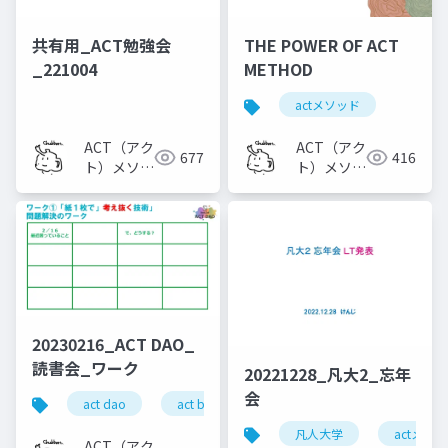
共有用_ACT勉強会
THE POWER OF ACT
_221004
METHOD
actメソッド
ACT（アク
ACT（アク
677
416
ト）メソッ
ト）メソッ
ド
ド
20230216_ACT DAO_
読書会_ワーク
20221228_凡大2_忘年
会
act dao
act book club by dao
凡人大学
actメソ
ACT（アク