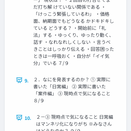
だ打ち解 けていない関係である ・
「けっこう緊張しているわ」 ・価格
面、納期面でもどうなる かドキドキし
ている どうする？ ・開始前に「礼
法」する ・ゆっくり、ゆったり動く、
話す ・なれなれしくしない ・言うべ
きことはしっかり伝える ・回答困った
ときは一呼吸おく ・自分が「イイ気
分」でいる ７/９
２．なにを発表するのか？ ① 実際に
9.
書いた「日常編」 ② 実際に書いた
「案件編」 ③ 現時点で気になること
８/９
２－③ 現時点で気になること 日常編
10.
はマンネリ化になりがち ※みなさん
はどうなのか？ ９/９