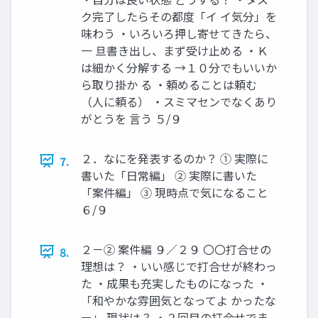
ク完了したらその都度「イ イ気分」を
味わう ・いろいろ押し寄せてきたら、
一 旦書き出し、まず受け止める ・Ｋ
は細かく分解する →１０分でもいいか
ら取り掛か る ・頼めることは頼む
（人に頼る） ・スミマセンでなくあり
がとうを 言う ５/９
２．なにを発表するのか？ ① 実際に
7.
書いた「日常編」 ② 実際に書いた
「案件編」 ③ 現時点で気になること
６/９
２－② 案件編 ９／２９ 〇〇打合せの
8.
理想は？ ・いい感じで打合せが終わっ
た ・成果も充実したものになった ・
「和やかな雰囲気となってよ かったな
ー」 現状は？ ・２回目の打合せでま