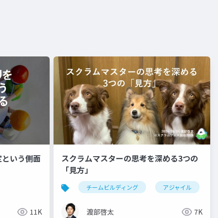
定という側面
スクラムマスターの思考を深める3つの
「見方」
チームビルディング
アジャイル
11K
渡部啓太
7K