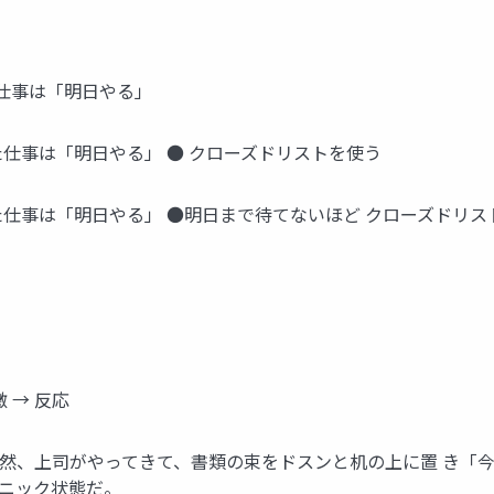
た仕事は「明日やる」
た仕事は「明日やる」 ● クローズドリストを使う
た仕事は「明日やる」 ●明日まで待てないほど クローズドリス
激 → 反応
突然、上司がやってきて、書類の束をドスンと机の上に置 き「
パニック状態だ。