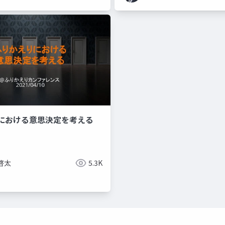
における意思決定を考える
啓太
5.3K