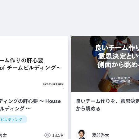
ィングの肝心要 〜 House
良いチーム作りを、意思決
ビルディング 〜
から眺める
ムビルディング
啓太
13.5K
渡部啓太