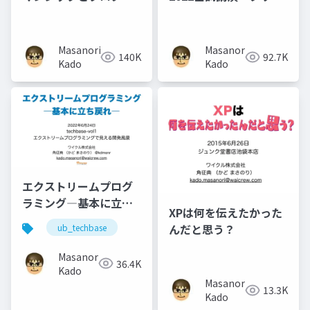
マーの誓い - Forkwell
ンスクラム―基本に立
Library #8
ち戻れ―」
Masanori
Masanori
140K
92.7K
Kado
Kado
エクストリームプログ
ラミング―基本に立ち
XPは何を伝えたかった
戻れ―
んだと思う？
ub_techbase
Masanori
36.4K
Kado
Masanori
13.3K
Kado