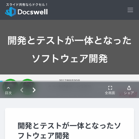
Ope
開発とテストが一体となったソ
フトウェア開発