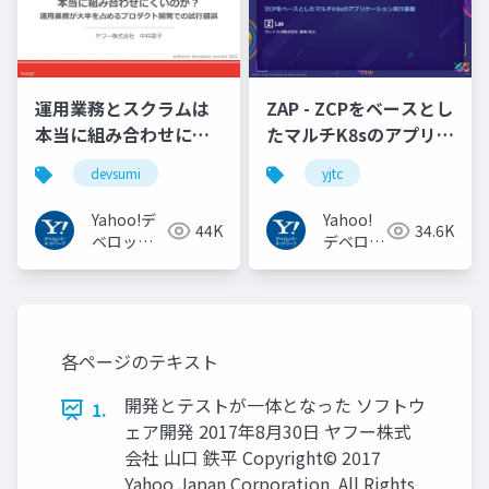
運用業務とスクラムは
ZAP - ZCPをベースとし
本当に組み合わせにく
たマルチK8sのアプリケ
いのか︖運用業務が大
ーション実行基盤
devsumi
yjtc
半を占めるプロダクト
#YJTC / YJTC21 B-3
開発での試行錯誤
Yahoo!デ
Yahoo!
44K
34.6K
ベロッパ
デベロッ
ーネット
パーネッ
ワーク
トワーク
各ページのテキスト
開発とテストが一体となった ソフトウ
1.
ェア開発 2017年8月30日 ヤフー株式
会社 山口 鉄平 Copyright© 2017
Yahoo Japan Corporation. All Rights