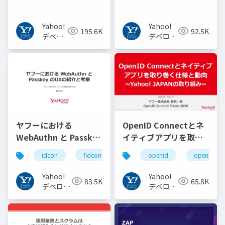
Yahoo!
Yahoo!
195.6K
92.5K
デベロ
デベロッ
ッパー
パーネッ
ネット
トワーク
ワーク
ヤフーにおける
OpenID Connectとネ
WebAuthn と Passkey
イティブアプリを取り
の UX の紹介と考察
巻く仕様と動向 Yahoo!
idcon
fidcon
openid
openid_to
#idcon #fidcon
JAPANの取り組み
#openid
Yahoo!
Yahoo!
83.5K
65.8K
#openid_tokyo
デベロッ
デベロッ
パーネッ
パーネッ
トワーク
トワーク