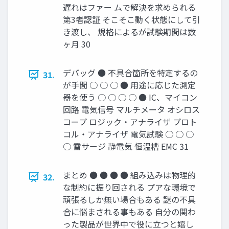
遅れはファー ムで解決を求められる
第3者認証 そこそこ動く状態にして引
き渡し、 規格によるが試験期間は数
ヶ月 30
デバッグ ● 不具合箇所を特定するの
31.
が手間 ○ ○ ○ ● 用途に応じた測定
器を使う ○ ○ ○ ○ ● IC、マイコン
回路 電気信号 マルチメータ オシロス
コープ ロジック・アナライザ プロト
コル・アナライザ 電気試験 ○ ○ ○
○ 雷サージ 静電気 恒温槽 EMC 31
まとめ ● ● ● ● 組み込みは物理的
32.
な制約に振り回される プアな環境で
頑張るしか無い場合もある 謎の不具
合に悩まされる事もある 自分の関わ
った製品が世界中で役に立つと嬉し