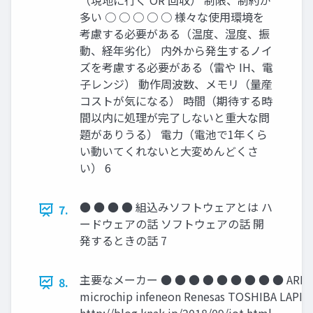
（現地に行く OR 回収） 制限、制約が
多い ○ ○ ○ ○ ○ 様々な使用環境を
考慮する必要がある（温度、湿度、振
動、経年劣化） 内外から発生するノイ
ズを考慮する必要がある（雷や IH、電
子レンジ） 動作周波数、メモリ（量産
コストが気になる） 時間（期待する時
間以内に処理が完了しないと重大な問
題がありうる） 電力（電池で1年くら
い動いてくれないと大変めんどくさ
い） 6
● ● ● ● 組込みソフトウェアとは ハ
7.
ードウェアの話 ソフトウェアの話 開
発するときの話 7
主要なメーカー ● ● ● ● ● ● ● ● ● ARM ST
8.
microchip infeneon Renesas TOSHIBA LAPIS