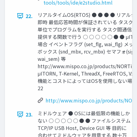
tools/tools/ide/e2studio.html
リアルタイムOS(RTOS) ● ● ● ● リアル
22.
即時 最低応答時間が保証されている タスク
単位でプログラムを実行する タスク間通信は
提供する関数で行う ○ ○ ○ ○ ○ ● ● μIT
場合 イベントフラグ (set_flg, wai_flg) メ
ボックス (snd_mbx, rcv_mbx) セマフォ(sig_
wai_sem) 等
http://www.mispo.co.jp/products/NORTi/P
μITORN, T-Kernel, ThreadX, FreeRTOS, Vx
機能とコストによってはOSを使用しない場
22
http://www.mispo.co.jp/products/NORT
ミドルウェア ● OSには最低限の機能しか
23.
ない ○ ○ ○ ○ ○ ● ● ファイルシステム
TCP/IP USB Host, Device GUI 等 目的に
合わせてミドルウェアを用意する 数十万