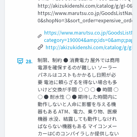
http://akizukidenshi.com/catalog/g/gI-061
https://www.marutsu.co.jp/GoodsListNav
0&shopNo=3&sort_order=expensive_order
https://www.marutsu.co.jp/GoodsListNav
category=190004&amp;ids=0&amp;page
http://akizukidenshi.com/catalog/g/gI-
制限、制約 ● 消費電力 屋外では商用
28.
電源を確保するのが難しい ソーラー
パネルはコストもかかるし日照が必
要 電池に頼らざるを得ない場合も多
いけど交換が手間 ○ ○ ○ ● 時間 ○
○ ● 耐水性 ○ ● 期待した時間内に
動作しないと人命に影響を与える機
器もある ATM、電力、乗り物、医療
機器 水没、結露しても動作しなけれ
ばならない機器もある マイコンメー
カーはCのコンパイラしか提供しない