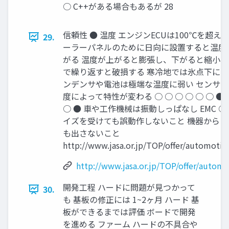
○ C++がある場合もあるが 28
信頼性 ● 温度 エンジンECUは100℃を超える
29.
ーラーパネルのために日向に設置すると温度
がる 温度が上がると膨張し、下がると縮小
で繰り返すと破損する 寒冷地では氷点下にな
ンデンサや電池は極端な温度に弱い センサ
度によって特性が変わる ○ ○ ○ ○ ○ ○ ●
○ ● 車や工作機械は振動しっぱなし EMC ○ 
イズを受けても誤動作しないこと 機器からノ
も出さないこと
http://www.jasa.or.jp/TOP/offer/automotiv
http://www.jasa.or.jp/TOP/offer/automo
開発工程 ハードに問題が見つかって
30.
も 基板の修正には 1~2ヶ月 ハード 基
板ができるまでは評価 ボードで開発
を進める ファーム ハードの不具合や