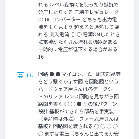
れる レベル変換ICを使ったり抵抗で
分圧したりする 三端子レギュレータ
DCDCコンバーター どちらも出力電
流をよく見よう 超えると過熱して壊
れる 突入電流 ○ ○ 電源ONしたとき
に電流がたくさん流れる機器がある
一時的に電圧が低下する場合がある
16
回路 ● ● マイコン、IC、周辺部品等
17.
をどう繋ぐか示す図 を回路図という
ハードウェア屋さんは各データシー
トのリファ レンス回路を見ながら回
路図を書く ○ ○ ● その後パターン
設計 基板ができたら部品を手実装
（量産時は外注） ファーム屋さんは
基板と回路図を渡される ○ ○ ○ ○
○ まずは電圧（ちゃんと出てるか安