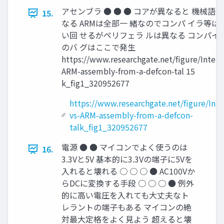
アセンブラ ● ● ● コアが異なると 機械語
15.
なる ARMは全部一 緒なのでコンパ イラ等は
い回 せるがペリフェラ ルは異なる コンパイ
のバ グはここで発生
https://www.researchgate.net/figure/Intel-v
ARM-assembly-from-a-defcon-tal 15
k_fig1_320952677
https://www.researchgate.net/figure/Inte
vs-ARM-assembly-from-a-defcon-
talk_fig1_320952677
電源 ● ● マイコンでよく使うのは
16.
3.3Vと5V 基本的に3.3Vの端子に5Vを
入れると壊れる ○ ○ ○ ● AC100Vか
らDCに変換する手段 ○ ○ ○ ● 例外
的に高い電圧を入れても大丈夫なト
レラントの端子もある マイコンの絶
対最大定格をよく見よう 超えると壊