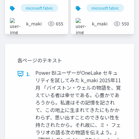
microsoft fabric
power bi
microsoft fabric
copilot studio
se
k_maki
655
k_maki
550
各ページのテキスト
Power BIユーザーがOneLake セキュ
1.
リティを試してみた k_maki 2025年11
月 「バイストン・ウェルの物語を、覚
えている者は幸せである。心豊かであ
ろうから。私達はその記憶を記され
て、この地上に生まれてきたにもかか
わらず、思い出すことのできない性を
持たされたから。それ故に、ミ・ フェ
ラリオの語る次の物語を伝えよう。」