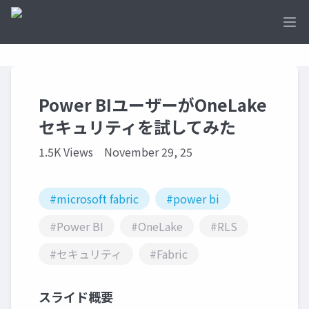
Ope
Power BIユーザーがOneLake
セキュリティを試してみた
1.5K Views
November 29, 25
#microsoft fabric
#power bi
#Power BI
#OneLake
#RLS
#セキュリティ
#Fabric
スライド概要