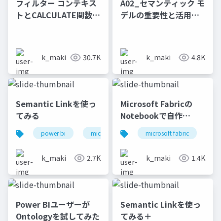
フィルター コンテキス
A02_セマンティック モ
トとCALCULATE関数を
デルの重要性と活用戦
理解する
略 ～人間クエリ根絶へ
～
k_maki
30.7K
k_maki
4.8K
Semantic Linkを使っ
Microsoft Fabricの
てみる
Notebookで自作
Pythonパッケージを
power bi
microsoft fabric
microsoft fabric
semantic link
py
（C++も）
k_maki
2.7K
k_maki
1.4K
Power BIユーザーが
Semantic Linkを使っ
Ontologyを試してみた
てみる＋