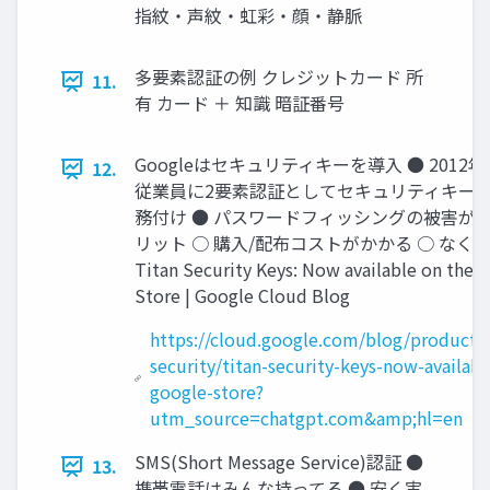
指紋・声紋・虹彩・顔・静脈
多要素認証の例 クレジットカード 所
11.
有 カード ＋ 知識 暗証番号
Googleはセキュリティキーを導入 ● 2012年 
12.
従業員に2要素認証としてセキュリティキー
務付け ● パスワードフィッシングの被害が0に
リット ○ 購入/配布コストがかかる ○ なく
Titan Security Keys: Now available on the 
Store | Google Cloud Blog
https://cloud.google.com/blog/products/
security/titan-security-keys-now-availabl
google-store?
utm_source=chatgpt.com&amp;hl=en
SMS(Short Message Service)認証 ●
13.
携帯電話はみんな持ってる ● 安く実