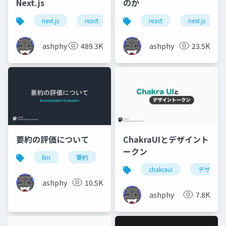
Next.js
のか
next.js
react
react
next.js
ashphy
489.3K
ashphy
23.5K
要約の評価について
ChakraUIとデザイント
ークン
llm
要約
chakraui
デザイン
ashphy
10.5K
ashphy
7.8K