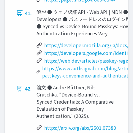
解説 ● ウェブ認証 API - Web API | MDN ● パスキ
41.
Developers ● パスワードレスのログイン用の
● Synced vs Device-Bound Passkeys: How 
Authentication Experiences Vary
https://developer.mozilla.org/ja/docs
https://developers.google.com/identity
https://web.dev/articles/passkey-regist
https://www.authsignal.com/blog/articl
passkeys-convenience-and-authenticatio
論文 ● Andre Büttner, Nils
42.
Gruschka. "Device-Bound vs.
Synced Credentials: A Comparative
Evaluation of Passkey
Authentication." (2025).
https://arxiv.org/abs/2501.07380