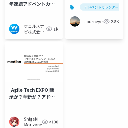
年連続アドベントカレ
アドベントカレンダー
ンダーを完走できた話
Journeyman
2.8K
ウェルスナ
1K
ビ株式会社
技術広報チ
ーム
[Agile Tech EXPO]継
承か？革新か？アドベ
ントカレンダーにみる
2020年のmedibaの挑
戦
Shigeki
>100
Morizane