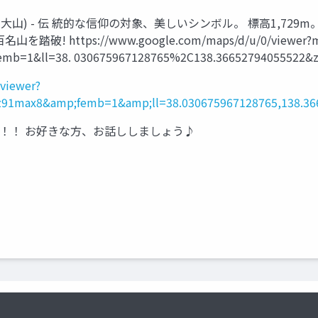
伯耆大山) - 伝 統的な信仰の対象、美しいシンボル。 標高1,729m。 
 https://www.google.com/maps/d/u/0/viewer?m
mb=1&ll=38. 030675967128765%2C138.36652794055522&
viewer?
91max8&amp;femb=1&amp;ll=38.030675967128765,138.36
！！ お好きな方、お話ししましょう♪