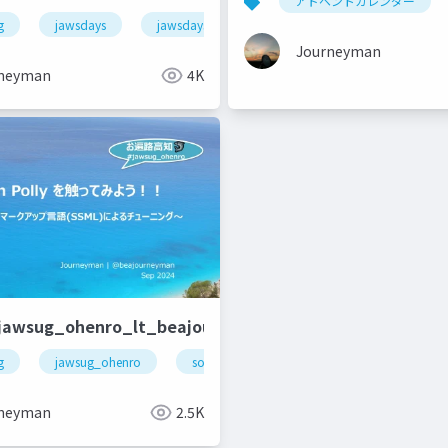
アドベントカレンダー
g
jawsdays
jawsdays2024
aws
Journeyman
neyman
4K
jawsug_ohenro_lt_beajouneyman
g
awscommunitybuilders
jawsug_ohenro
soraacomug
amazonpolly
a
neyman
2.5K