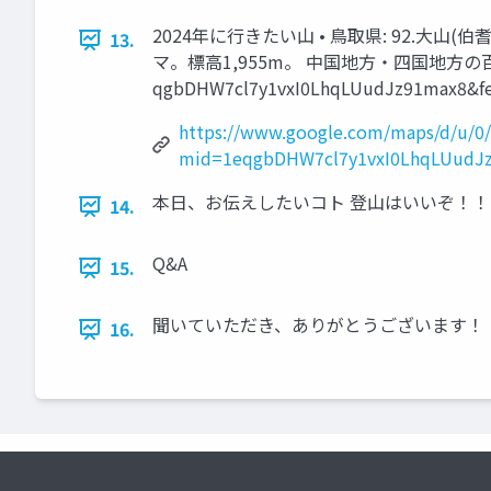
2024年に行きたい山 • 鳥取県: 92.大山(
13.
マ。標高1,955m。 中国地方・四国地方の百名山を踏破!
qgbDHW7cl7y1vxI0LhqLUudJz91max8&fe
https://www.google.com/maps/d/u/0/
mid=1eqgbDHW7cl7y1vxI0LhqLUudJz
本日、お伝えしたいコト 登山はいいぞ！！
14.
Q&A
15.
聞いていただき、ありがとうございます！
16.