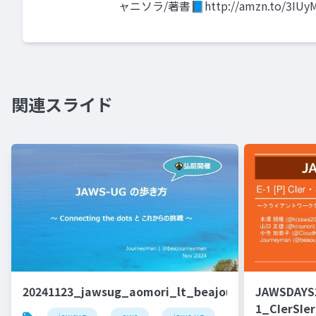
ャニソラ/著書📘http://amzn.to/3IUy
関連スライド
20241123_jawsug_aomori_lt_beajouneyman
JAWSDAYS
1_CIerSIer