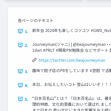
各ページのテキスト
新年会 2024年も楽しくコツコツ #GWD_Nulab - Gee
1.
Journeyman(ジャニ) | @beajourneyma
2.
1dwt #PRLT #開発PM勉強会 などサポー
https://twitter.com/beajourneyman
趣味で餃子店のPRをしています #営餃 で活
3.
本日、お伝えしたいコト 登山はいいぞ！！
4.
“日本百名山”とは？ 「日本百名山」は、著
5.
理的特徴、文化的意義において選ばれ ました
まで日本の 登山文化に大きな影響を与え続けて