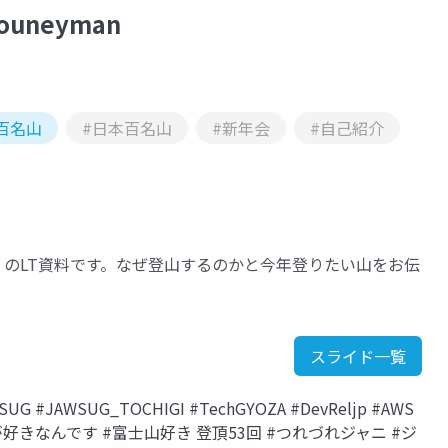
jouneyman
百名山
#日本百名山
#新年会
#自己紹介
負 edition~ のLT資料です。なぜ登山するのかと今年登りたい山をお伝
スライド一覧
#JAWSUG_TOCHIGI #TechGYOZA #DevReljp #AWS
#桃が好きなんです #富士山好き 登頂53回 #つれづれジャニ #ジ