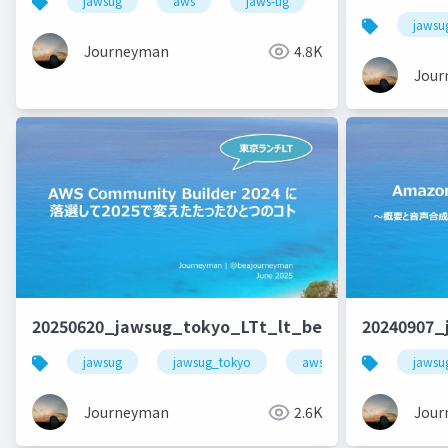
jawsug
aws
jaws-ug
キャリア
jawsu
Journeyman
4.8K
Jour
20250620_jawsug_tokyo_LTt_lt_beajouneyman
20240907_
jawsug
jawsug_tokyo
awscommunitybuilder
jawsu
Journeyman
2.6K
Jour