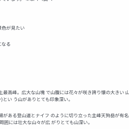
景色が見たい
になる
は、九州本土最高峰。広大な山塊 で山腹には花々が咲き誇り懐の大き
ン)とい う山がありとても印象深い。
最高峰。鎖場がある登山道とナイフ のように切り立った主峰天狗岳が
周囲には壮大な山々が広 がりとても山深い。