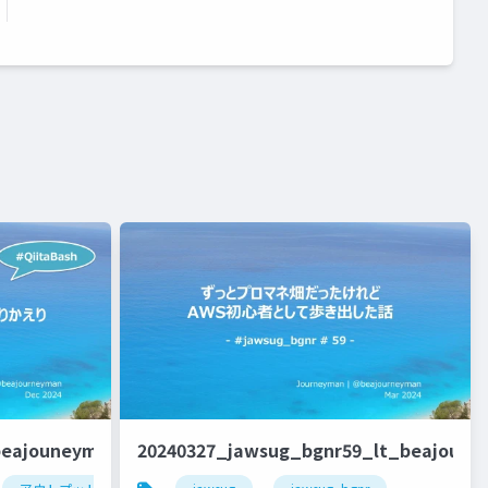
beajouneyman
20240327_jawsug_bgnr59_lt_beajoun