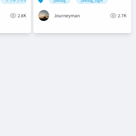
アウトプット
qiita
jawsug
qiitaアドベントカレンダー
jawsug_bgnr
技術
2.8K
Journeyman
2.7K
ws