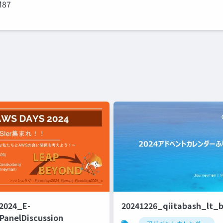
M87
2024_E-
20241226_qiitabash_lt_
PanelDiscussion