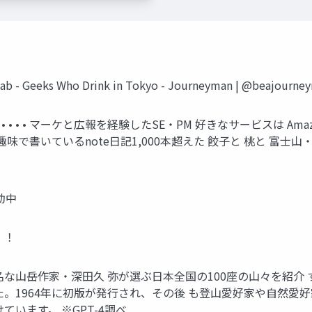
ks Who Drink in Tokyo - Journeyman | @beajourneym
n • • • • • • マーケと広報を経験したSE・PM 好きなサービスは Amaz
ト 趣味で書いているnote日記1,000本超えた 餃子と 桃と 富士
動中
！！
名な山岳作家・深田久 弥が選ぶ日本全国の100座の山々を紹介
。1964年に初版が発行され、その後 も登山愛好家や自然愛
います。 ※GPT-4調べ