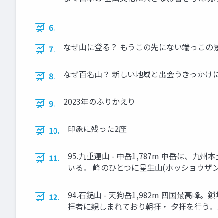
6.
なぜ山に登る？ もうこの先にない端っこの
7.
なぜ百名山？ 新しい地域と出会うきっかけ
8.
2023年のふりかえり
9.
印象に残った2座
10.
95.九重連山 - 中岳1,787m 中岳
11.
いる。 峰のひとつに星生山(ホッショウザ
94.石鎚山 - 天狗岳1,982m 四国
12.
拝者に親しまれており朝拝・ 夕拝を行う。