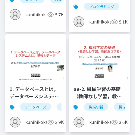
のインストール
プログラミング
nvi
(Windows 上) (2022年
kunihikokaneko
5.7K
4月の最新版)
kunihikokaneko
5.1K
1. データベースとは，
ae-2. 機械学習の基礎
データベースシステム
（教師なし学習，教師
とは，情報とデータ
あり学習）
データベース
データベースシステム
機械学習
情報とデータ
機械学習
kunihikokaneko
3.9K
kunihikokaneko
3.6K