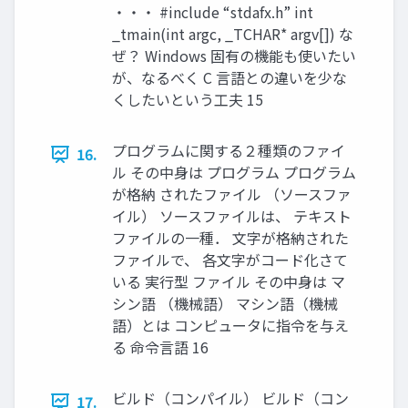
・・・ #include “stdafx.h” int
_tmain(int argc, _TCHAR* argv[]) な
ぜ？ Windows 固有の機能も使いたい
が、なるべく C 言語との違いを少な
くしたいという工夫 15
プログラムに関する２種類のファイ
16.
ル その中身は プログラム プログラム
が格納 されたファイル （ソースファ
イル） ソースファイルは、 テキスト
ファイルの一種． 文字が格納された
ファイルで、 各文字がコード化さて
いる 実行型 ファイル その中身は マ
シン語 （機械語） マシン語（機械
語）とは コンピュータに指令を与え
る 命令言語 16
ビルド（コンパイル） ビルド（コン
17.