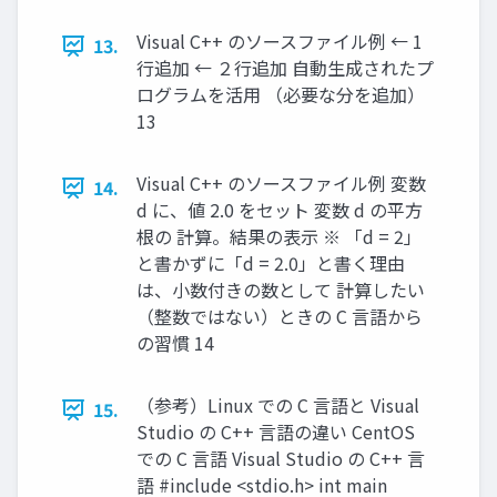
Visual C++ のソースファイル例 ← 1
13.
行追加 ← ２行追加 自動生成されたプ
ログラムを活用 （必要な分を追加）
13
Visual C++ のソースファイル例 変数
14.
d に、値 2.0 をセット 変数 d の平方
根の 計算。結果の表示 ※ 「d = 2」
と書かずに「d = 2.0」と書く理由
は、小数付きの数として 計算したい
（整数ではない）ときの C 言語から
の習慣 14
（参考）Linux での C 言語と Visual
15.
Studio の C++ 言語の違い CentOS
での C 言語 Visual Studio の C++ 言
語 #include <stdio.h> int main