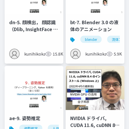
dn-5. 顔検出， 顔認識
bt-7. Blender 3.0 の液
（Dlib, InsightFace を
体のアニメーション
使用）
blender
流体アニメ
kunihikokaneko
15.8K
kunihikokaneko
5.9K
ae-9. 姿勢推定
NVIDIA ドライバ,
CUDA 11.6, cuDNN 8.4
姿勢推定
人体の姿勢推定
頭部の姿勢推定