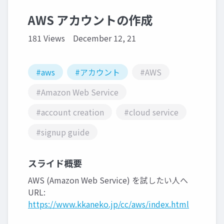
AWS アカウントの作成
181 Views
December 12, 21
#aws
#アカウント
#AWS
#Amazon Web Service
#account creation
#cloud service
#signup guide
スライド概要
AWS (Amazon Web Service) を試したい人へ
URL:
https://www.kkaneko.jp/cc/aws/index.html