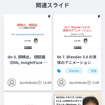
関連スライド
dn-5. 顔検出， 顔認識
bt-7. Blender 3.0 の液
（Dlib, InsightFace を
体のアニメーション
使用）
blender
流体アニメ
kunihikokaneko
15.8K
kunihikokaneko
5.9K