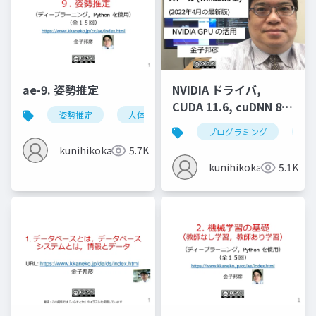
ae-9. 姿勢推定
NVIDIA ドライバ,
CUDA 11.6, cuDNN 8.4
姿勢推定
人体の姿勢推定
頭部の姿勢推定
のインストール
プログラミング
nvi
(Windows 上) (2022年
kunihikokaneko
5.7K
4月の最新版)
kunihikokaneko
5.1K