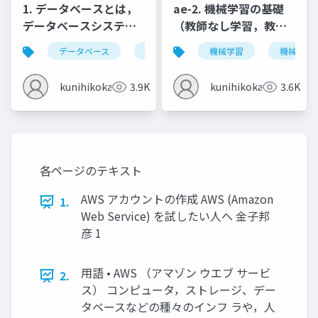
1. データベースとは，
ae-2. 機械学習の基礎
データベースシステム
（教師なし学習，教師
とは，情報とデータ
あり学習）
データベース
データベースシステム
機械学習
情報とデータ
機械学習
kunihikokaneko
3.9K
kunihikokaneko
3.6K
各ページのテキスト
AWS アカウントの作成 AWS (Amazon
1.
Web Service) を試したい人へ 金子邦
彦 1
用語 • AWS （アマゾン ウエブ サービ
2.
ス） コンピュータ，ストレージ、デー
タベースなどの種々のインフ ラや，人