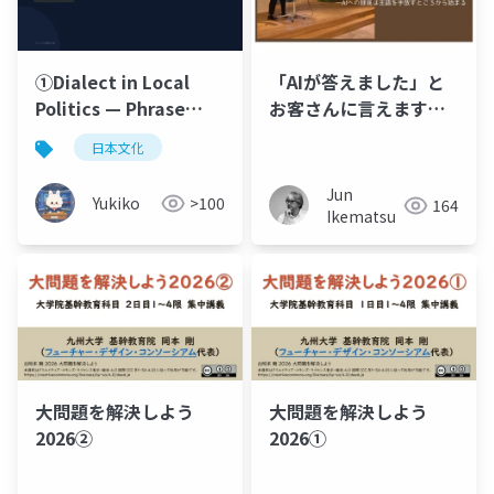
①Dialect in Local
「AIが答えました」と
Politics — Phrase
お客さんに言えます
Templates
か？―AIへの隷属は主
日本文化
Foreigners Misread,
語を手放すところから
with Communication
始まる
Jun
Yukiko
>100
164
Proposals
Ikematsu
大問題を解決しよう
大問題を解決しよう
2026②
2026①