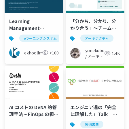
Learning
「分かち、分かり、分
Management
かり合う」〜チームで
Software in the UK
育むアーキテクチャの
eラーニングシステム
e-khoolソフトウェア
アーキテクチャ
best 
for Healthcare
実践〜
Training and
yonekubo
ekhoollms
>100
1.4K
Compliance
/ アーキテ
クトの教
科書
AI コストの DeNA 的管
エンジニア達の「完全
理手法 ~ FinOps の視点
に理解した」Talk
で ~
#79
技術書典