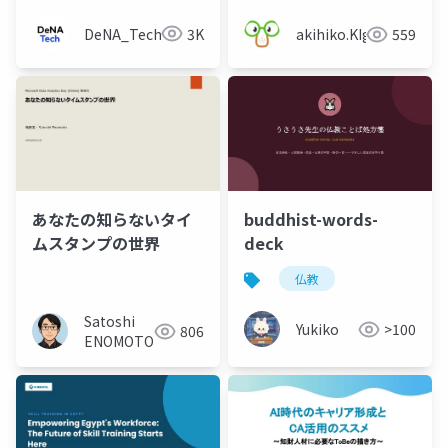
DeNA_Tech
3K
akihiko.KIgure
559
あなたの知らないタイ
buddhist-words-
ムスタンプの世界
deck
仏教
Satoshi
Yukiko
>100
806
ENOMOTO