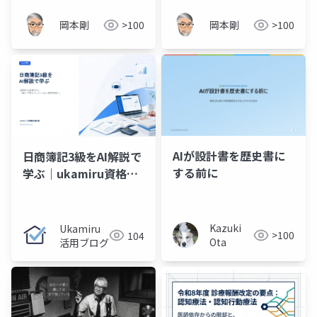
岡本剛
>100
岡本剛
>100
AIが設計書を歴史書に
日商簿記3級をAI解説で
する前に
学ぶ｜ukamiru資格試
験対策ガイド
Kazuki
Ukamiru
>100
104
Ota
活用ブログ