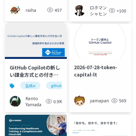
ロホマン
raiha
457
>100
シャヒン
2026-07-28-token-
GitHub Copilotの新し
capital-lt
い課金方式との付き合
い方 - 推論効率を高め
生成ai
github
github copilot
トークノミ
るための実践
Kento
yamapan
569
0.9K
Yamada