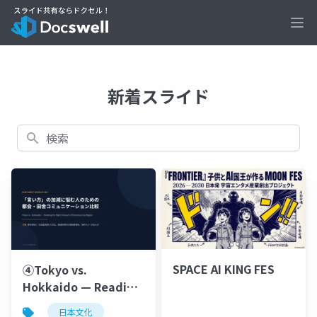
Ope
新着スライド
検索
SPACE AI KING FES
④Tokyo vs.
Hokkaido — Reading
the Right Amount of
日本文化