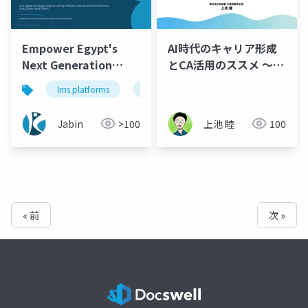
Empower Egypt's
AI時代のキャリア形成
Next Generation
とCA活用のススメ ～知
Through Skill
財人材に必要なToBeの
lms platforms
lms
online learning platform
Training
描き方～
Jabin
>100
上池 睦
100
« 前
次 »