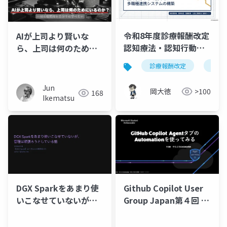
令和8年度診療報酬改定
AIが上司より賢いな
認知療法・認知行動療
ら、上司は何のために
法の見直し｜医師依存
いるのか？―AIは暗黙
診療報酬改定
認知
からの脱却と多職種連
知を自分では学べない
携システムの構築
Jun
岡大徳
>100
168
Ikematsu
DGX Sparkをあまり使
Github Copilot User
いこなせていないが、
Group Japan第４回 登
管理は頑張ろうとして
壇資料 ロホマン シャ
いる話
ヒン