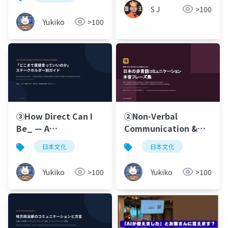
Directness by Region
S J
>100
Yukiko
>100
③How Direct Can I
②Non-Verbal
Be_ — A
Communication &
Stakeholder-by-
Hidden-Meaning
日本文化
日本文化
Stakeholder Guide
Phrases in Japanese
for English-Speaking
Economic,
Yukiko
>100
Yukiko
>100
Returnees
Diplomatic &
Regional Business
Settings