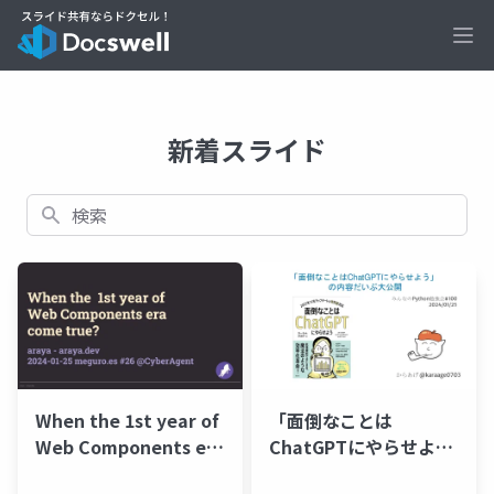
Ope
新着スライド
検索
When the 1st year of
「面倒なことは
Web Components era
ChatGPTにやらせよ
come true
う」の内容だいぶ大公