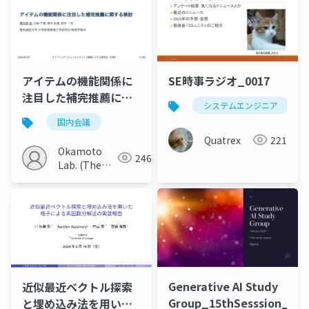
アイテムの機能関係に
SE時事ラジオ_0017
注目した補完推薦に関
システムエンジニア
する検討
国内会議
Quatrex
221
Okamoto
246
Lab. (The
Univ. of
Electro-
Communications)
Generative AI Study
近似最近ベクトル探索
Group_15thSesssion_202
と埋め込み法を用いた