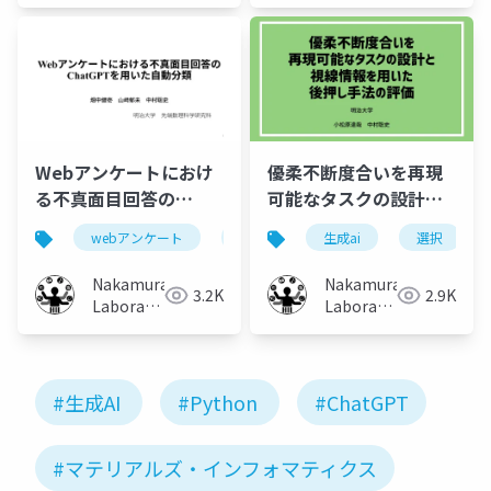
Webアンケートにおけ
優柔不断度合いを再現
る不真面目回答の
可能なタスクの設計と
ChatGPTを用いた自動
視線情報を用いた後押
webアンケート
chatgpt
生成ai
不真面目
選択
分類
分類
し手法の評価
Nakamura
Nakamura
3.2K
2.9K
Laboratory
Laboratory
(Meiji
(Meiji
University)
University)
#生成AI
#Python
#ChatGPT
#マテリアルズ・インフォマティクス