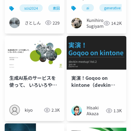
格子に依⁰る素因数分解
ai
generative ai
scis2024
素因数分解
格子アルゴリズム
s
法の実装報告
Kunihiro
さとしん
229
14.2K
Sugiyama
生成AI系のサービスを
実演！Goqoo on
使って、 いろいろやっ
kintone（devkin
てみた！
meetup! Vol.2）
Hisaki
kiyo
2.3K
1.3K
Akaza