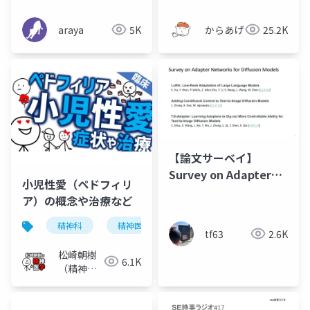
開
araya
5K
からあげ
25.2K
【論文サーベイ】
Survey on Adapter
小児性愛（ペドフィリ
Networks for
ア）の概念や治療など
Diffusion Models
精神科
精神医学
小児性愛
ペドフィリア
tf63
2.6K
松崎朝樹
6.1K
（精神科
医）