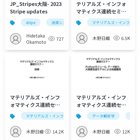
JP_Stripes大阪- 2023
テリアルズ・インフォ
Stripe updates
マティクス連続セミナ
ー，次元圧縮、分類、
stripe
決済システム
サブスクリプション
マテリアルズ・インフォマ
クラスタリング，LLM
によるソースコード作
Hidetaka
木野日織
6.5K
727
成
Okamoto
マテリアルズ・インフ
マテリアルズ・インフ
ォマティクス連続セミ
ォマティクス連続セミ
ナー，回帰、交差検
ナー,最低限のPython
マテリアルズ・インフォマティクス
データ解析学
データ解析学
セミ
定、LLMによるソース
package,データ紹
コード作成
介,LLMによる知識獲得
木野日織
14.2K
木野日織
12K