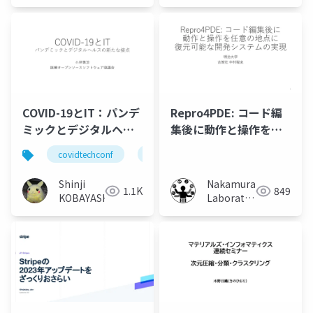
Nemoto)
COVID-19とIT：パンデ
Repro4PDE: コード編
ミックとデジタルヘル
集後に動作と操作を任
スの新たな接点
意の地点に復元可能な
covidtechconf
jus
covid-19
digital healt
開発システムの実現
Shinji
Nakamura
1.1K
849
KOBAYASHI
Laboratory
(Meiji
University)