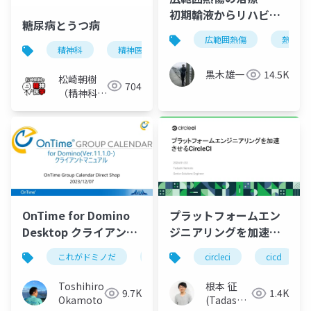
初期輸液からリハビリ
糖尿病とうつ病
まで～
広範囲熱傷
熱傷初
精神科
精神医学
うつ病
気分障害
黒木雄一
14.5K
松崎朝樹
704
（精神科
医）
OnTime for Domino
プラットフォームエン
Desktop クライアント
ジニアリングを加速さ
マニュアル
せるCircleCI
これがドミノだ
ontime
circleci
hcl
domino
cicd
Toshihiro
根本 征
9.7K
1.4K
Okamoto
(Tadashi