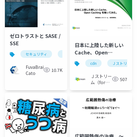
ゼロトラストと SASE /
SSE
日本に上陸した新しい
Cache、Open
セキュリティ
ネットワーク
sase
sse
Caching を触ってみ
cdn
Ｊストリーム
た。
FuvaBrain-
10.7K
Cato
_JANOG53_20240119
Ｊストリー
507
ム（for
Engineer）
広範囲熱傷の治療 ～