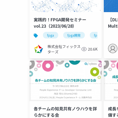
実践的！FPGA開発セミナー
【DL
vol.23（2023/06/28）
Mult
fpga
fpga開発
fpga開発シリー
株式会社フィックス
20.6K
ターズ
各チームの知見共有ノウハウを詳
成長
らかにする会
備する