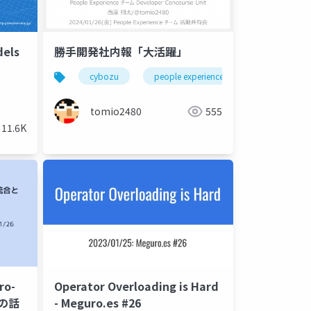
els
勝手開発社内報「大活躍」
cybozu
people experience
reward
tomio2480
555
11.6K
ro-
Operator Overloading is Hard
 の話
- Meguro.es #26