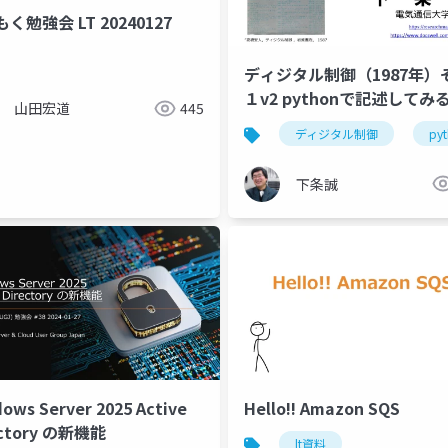
く勉強会 LT 20240127
ディジタル制御（1987年）
１v2 pythonで記述してみる
山田宏道
445
z変換、3. 線形離散時間形）
ディジタル制御
py
下条誠
ows Server 2025 Active
Hello!! Amazon SQS
ectory の新機能
lt資料