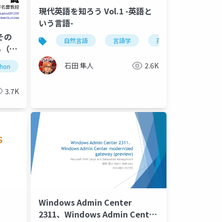
現代英語を知ろう Vol.1 -英語と
いう言語-
その
自然言語
言語学
英語学
現代英
（2.
石田 隼人
2.6K
thon
z変換、線形離散時間形
3.7K
Windows Admin Center
2311、Windows Admin Center