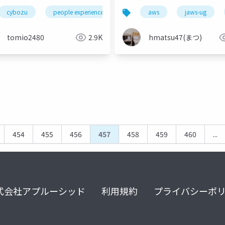
cybozu
people experience
aws
jaws-ug
tomio2480
2.9K
hmatsu47(まつ)
454
455
456
457
458
459
460
...
式会社アプルーシッド
利用規約
プライバシーポ