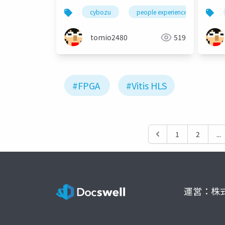
Unit
cybozu
people experience
tomio2480
519
#FPGA
#Vitis HLS
1
2
...
運営：株