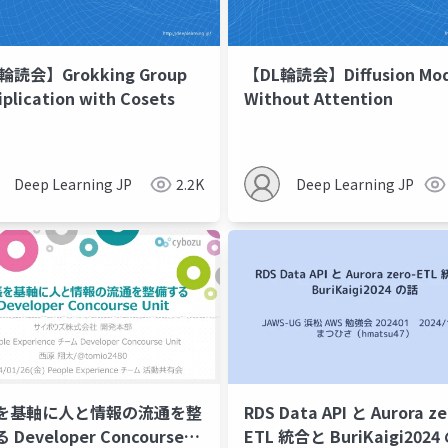
輪読会】Grokking Group
【DL輪読会】Diffusion Mod
iplication with Cosets
Without Attention
ズ
Deep Learning JP
2.2K
Deep Learning JP
を基軸に人と情報の流通を整
RDS Data API と Aurora ze
 Developer Concourse
ETL 統合と BuriKaigi2024