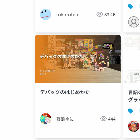
tokoroten
83.4K
デバッグのはじめかた
言語の
グラ
慕狼ゆに
444