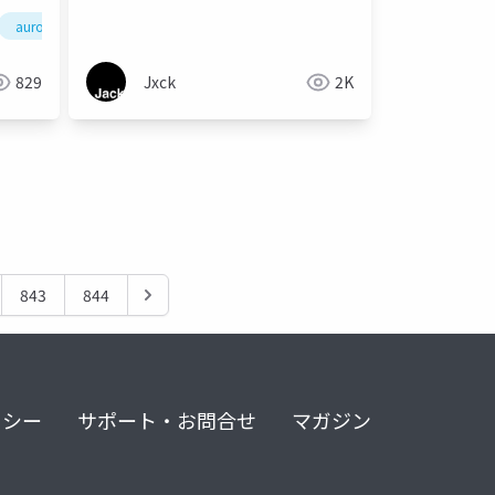
aurora
mysql
postgresql
itカンファレンス
829
Jxck
2K
843
844
リシー
サポート・お問合せ
マガジン