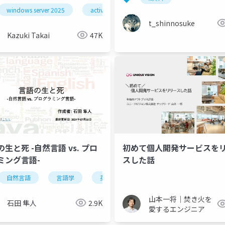
windows server 2025
active directory
windows server
t_shinnosuke
Kazuki Takai
47K
生と死 -自然言語 vs. プロ
初めて個人開発サービスを
ミング言語-
スした話
自然言語
言語学
英語学
プログラミング
言語
山本一将｜焚き火を
石田 隼人
2.9K
愛するエンジニア