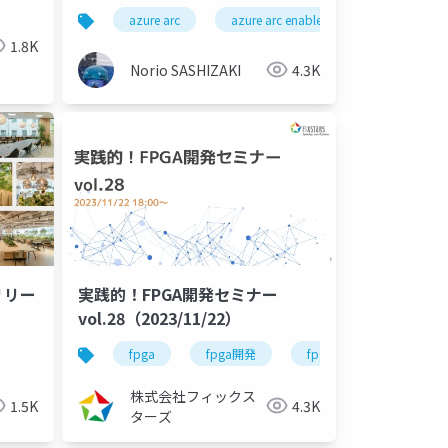
modernized gateway
azure arc
azure arc enabled server
wac
(preview) - Windows Admin
1.8K
Center 2311
Norio SASHIZAKI
4.3K
リリー
実践的！FPGA開発セミナー
vol.28（2023/11/22）
の生と死 -自然言語 vs. プログラミング言語-
fpga
fpga開発
fpga開発シリーズ
株式会社フィックス
1.5K
4.3K
ターズ