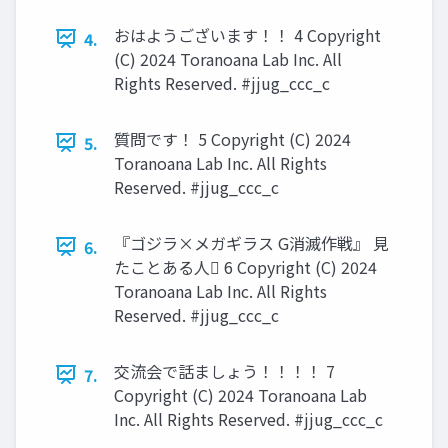
おはようございます！！ 4 Copyright
4.
(C) 2024 Toranoana Lab Inc. All
Rights Reserved. #jjug_ccc_c
質問です！ 5 Copyright (C) 2024
5.
Toranoana Lab Inc. All Rights
Reserved. #jjug_ccc_c
『ゴジラ×メガギラス G消滅作戦』 見
6.
たことある人󰢧 6 Copyright (C) 2024
Toranoana Lab Inc. All Rights
Reserved. #jjug_ccc_c
交流会で話ましょう！！！！ 7
7.
Copyright (C) 2024 Toranoana Lab
Inc. All Rights Reserved. #jjug_ccc_c