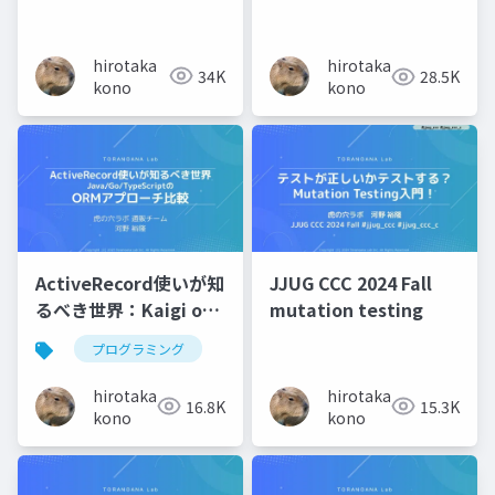
秘訣 - 大吉祥寺.pm
2025
hirotaka
hirotaka
34K
28.5K
kono
kono
ActiveRecord使いが知
JJUG CCC 2024 Fall
るべき世界：Kaigi on
mutation testing
Rails 2025
プログラミング
hirotaka
hirotaka
16.8K
15.3K
kono
kono