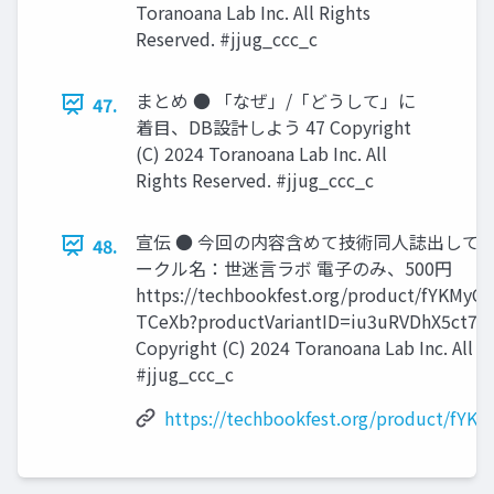
Toranoana Lab Inc. All Rights
Reserved. #jjug_ccc_c
まとめ ● 「なぜ」/「どうして」に
47.
着目、DB設計しよう 47 Copyright
(C) 2024 Toranoana Lab Inc. All
Rights Reserved. #jjug_ccc_c
宣伝 ● 今回の内容含めて技術同人誌出してま
48.
ークル名：世迷言ラボ 電子のみ、500円
https://techbookfest.org/product/fYKMy
TCeXb?productVariantID=iu3uRVDhX5ct79
Copyright (C) 2024 Toranoana Lab Inc. All R
#jjug_ccc_c
https://techbookfest.org/product/fY