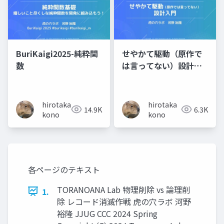
BuriKaigi2025-純粋関
せやかて駆動（原作で
数
は言ってない）設計入
門ー公開版
hirotaka
hirotaka
14.9K
6.3K
kono
kono
各ページのテキスト
TORANOANA Lab 物理削除 vs 論理削
1.
除 レコード消滅作戦 虎の穴ラボ 河野
裕隆 JJUG CCC 2024 Spring