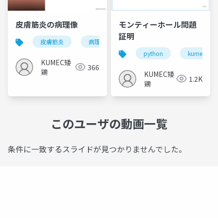
皮膚筋炎の病理像
モンティーホール問題
証明
皮膚筋炎
病理像
gamma
python
kumec
KUMEC矮
366
鶏
KUMEC矮
1.2K
鶏
このユーザの動画一覧
条件に一致するスライドが見つかりませんでした。