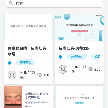
検索
免疫膠原病 皮膚筋炎
皮膚筋炎の病理像
病理
皮膚筋炎
病理像
皮膚筋炎
KUMEC矮
255
鶏
KUMEC矮
160
鶏