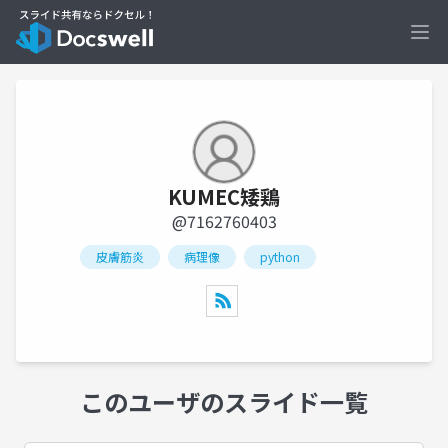
Ope
KUMEC矮鶏
@7162760403
皮膚筋炎
病理像
python
このユーザのスライド一覧