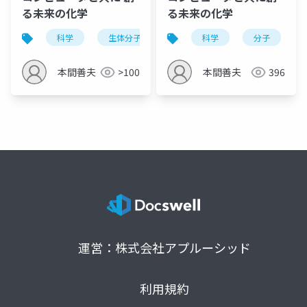
る未来の化学
る未来の化学
科学
生体分子
分子
科学
3d1プリンタ模型
分子
本間善夫
>100
本間善夫
396
運営：株式会社アプルーシッド
利用規約