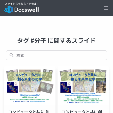
Ope
タグ #分子 に関するスライド
検索
コンピュータと共に 創
コンピュータと共に創