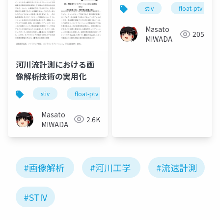
stiv
float-ptv
Masato
205
MIWADA
河川流計測における画
像解析技術の実用化
stiv
float-ptv
河川工学
土木工学
Masato
2.6K
MIWADA
#画像解析
#河川工学
#流速計測
#STIV