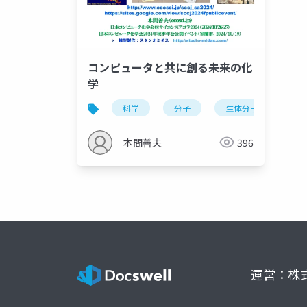
コンピュータと共に創る未来の化
学
科学
分子
生体分子
元
本間善夫
396
運営：株