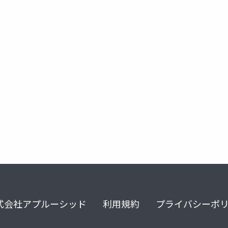
素
元素楽章
北海道石
3dプリンタ
ノーベル賞
式会社アプルーシッド
利用規約
プライバシーポ