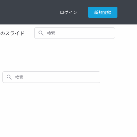
ログイン
新規登録
検索
てのスライド
検索