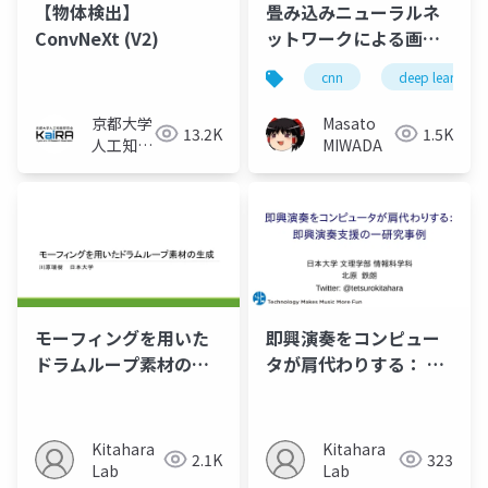
【物体検出】
畳み込みニューラルネ
ConvNeXt (V2)
ットワークによる画像
分類について
cnn
deep learning
京都大学
Masato
13.2K
1.5K
人工知能
MIWADA
研究会
KaiRA
モーフィングを用いた
即興演奏をコンピュー
ドラムループ素材の生
タが肩代わりする： 即
成
興演奏支援の一研究事
例
Kitahara
Kitahara
2.1K
323
Lab
Lab