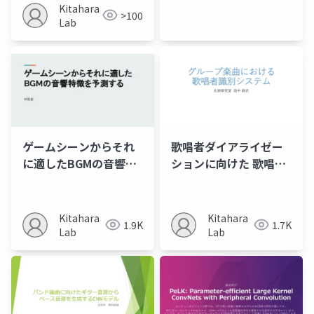
Kitahara
>100
Lab
ゲームシーンからそれ
歌唱者ダイアライゼー
に適したBGMの音響特
ションに向けた 歌唱者
徴を予測する
識別手法の比較
Kitahara
Kitahara
1.9K
1.7K
Lab
Lab