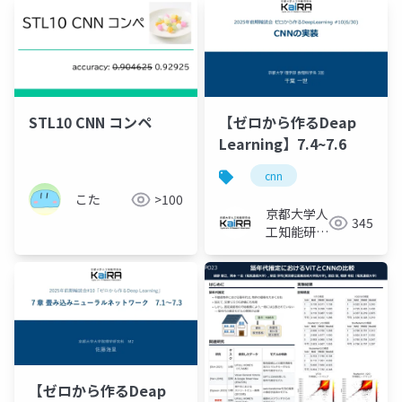
STL10 CNN コンペ
【ゼロから作るDeap
Learning】7.4~7.6
cnn
こた
>100
京都大学人
345
工知能研究
会KaiRA
【ゼロから作るDeap