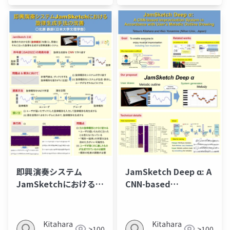
即興演奏システム
JamSketch Deep α: A
JamSketchにおける
CNN-based
旋律生成手法の改善
Improvisation
System in
Accordance with
Kitahara
Kitahara
>100
>100