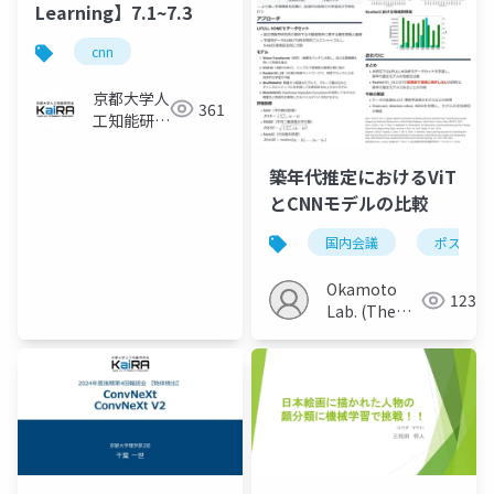
Learning】7.1~7.3
cnn
京都大学人
361
工知能研究
会KaiRA
築年代推定におけるViT
とCNNモデルの比較
国内会議
ポスター
Okamoto
123
Lab. (The
Univ. of
Electro-
Communications)