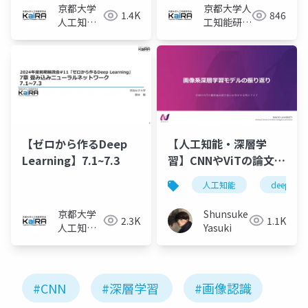
京都大学
京都大学人
1.4K
846
人工知能
工知能研究
研究会
会KaiRA
KaiRA
【ゼロから作るDeep
【人工知能・深層学
Learning】7.1~7.3
習】CNNやViTの論文紹
介前にお見せするスラ
人工知能
deeplearn
イド
京都大学
Shunsuke
2.3K
1.1K
人工知能
Yasuki
研究会
KaiRA
#CNN
#深層学習
#画像認識