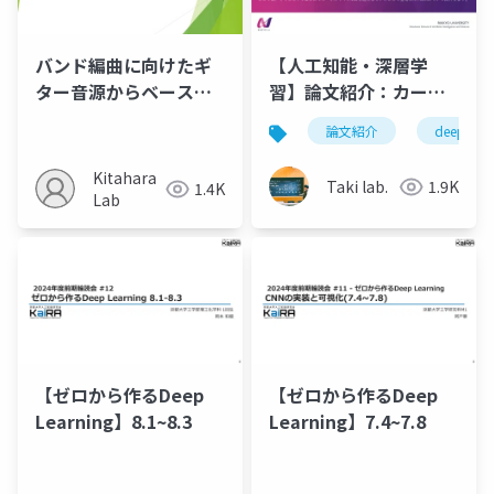
バンド編曲に向けたギ
【人工知能・深層学
ター音源からベース音
習】論文紹介：カーネ
源を生成するCNNモデ
ルサイズ100を超える
論文紹介
deeplearn
ル
CNN - PeLK
Kitahara
Taki lab.
1.9K
1.4K
Lab
【ゼロから作るDeep
【ゼロから作るDeep
Learning】8.1~8.3
Learning】7.4~7.8