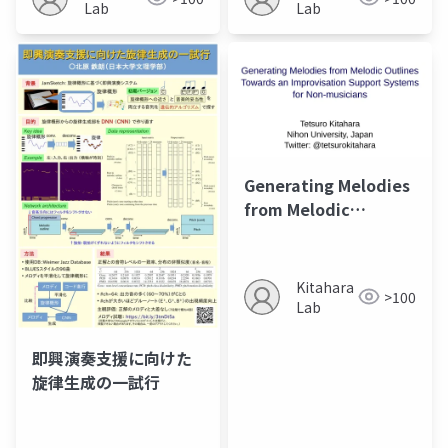
User's Melodic
Lab
Lab
Outline Drawing
Generating Melodies
from Melodic
Outlines Towards an
Improvisation
Support Systems for
Kitahara
>100
Non-musicians
Lab
即興演奏支援に向けた
旋律生成の一試行