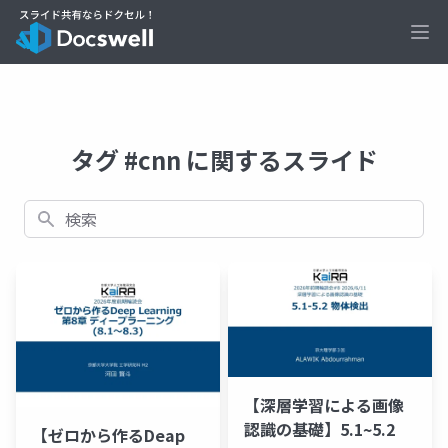
Ope
タグ #cnn に関するスライド
検索
【深層学習による画像
認識の基礎】5.1~5.2
【ゼロから作るDeap