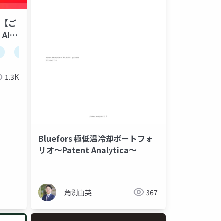
】【ご
AI予
での運
roboproセミナー
資産運用
資産運用セミナー
ピック
1.3K
Bluefors 極低温冷却ポートフォ
リオ～Patent Analytica～
角渕由英
367