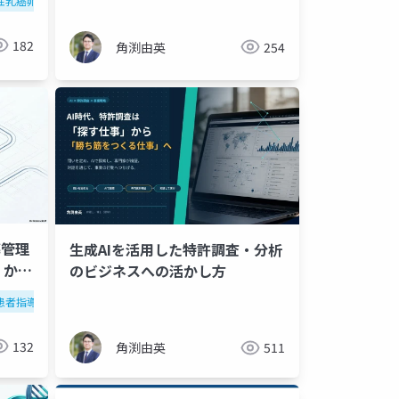
対策
性乳癌卵巣癌症候群
cstd
無菌製剤処理料
brca遺伝子検査
がん患者指導管理料
182
角渕由英
254
導管理
生成AIを活用した特許調査・分析
」から
のビジネスへの活かし方
患者指導管理料
意思決定支援
令和8年度
緩和ケア
132
角渕由英
511