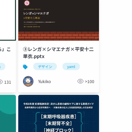
る」こ
③レンガ×シマエナガ×平安十二
単衣.pptx
a
デザイン
yaml
Yukiko
>100
131