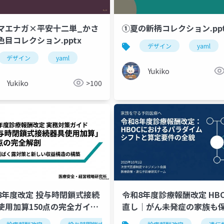
マエナガ×平安十二単_かさ
①夏の新柄コレクション.ppt
色目コレクション.pptx
デザイン
yaml
デザイン
yaml
Yukiko
Yukiko
>100
8年度改定 投与時閉鎖式接続
令和8年度診療報酬改定 HB
使用加算150点の完全ガイド
直し｜がん未発症の家族も
がん剤ばく露対策と算定要件
象に