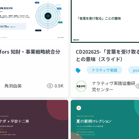
CD202625-「言葉を受け取
efors 知財・事業戦略統合分
との意味（スライド）
ナラティヴ実践
pc
ナラティヴ実践協働研
角渕由英
0.9K
究センター