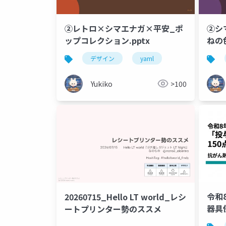
②レトロ×シマエナガ×平安_ポ
②シ
ップコレクション.pptx
ねの
デザイン
yaml
Yukiko
>100
令和
20260715_Hello LT world_レシ
器具
ートプリンター勢のススメ
｜抗