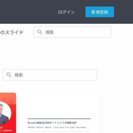
ログイン
新規登録
検索
てのスライド
検索