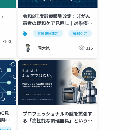
令和8年度診療報酬改定：非がん
x
患者の緩和ケア見直し｜対象疾患
の拡大と包括範囲の完全解説
診療報酬改定
緩和ケア
令和8年度改定
>100
岡大徳
316
OC見
プロフェッショナルの腕を拡張す
保険対
る「高性能な調理器具」という考
え方