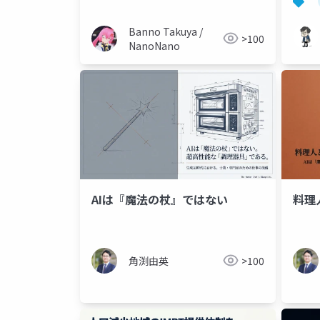
Banno Takuya /
>100
NanoNano
AIは『魔法の杖』ではない
料理
角渕由英
>100