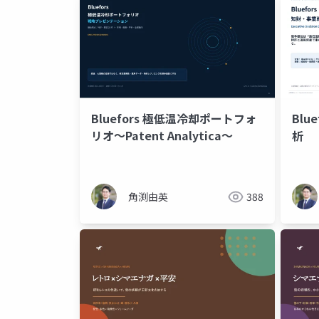
Bluefors 極低温冷却ポートフォ
Blu
リオ～Patent Analytica～
析
角渕由英
388