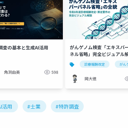
がんゲノム検査「エキスパ
調査の基本と生成AI活用
ネル省略」完全ビジュアル
令和8年度診療報酬改定
施設基準
放射線治療
診療報酬改定
がん
角渕由英
598
岡大徳
AI活用
#士業
#特許調査