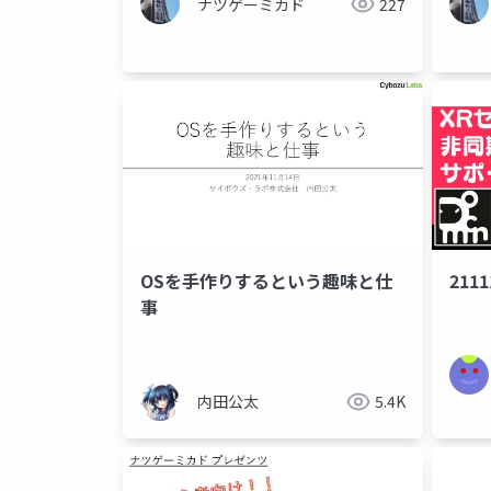
ナツゲーミカド
227
OSを手作りするという趣味と仕
2111
事
内田公太
5.4K