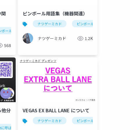
中関
ピンボール用語集（機器関連）
ナツゲーミカド
ピンボール
ンボール
ナツゲーミカド
1.2K
568
から他分
VEGAS EX BALL LANE について
ナツゲーミカド
ピンボール
vegas(ピン
急に呼ばれたので