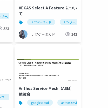
VEGAS Select A Feature につい
て
ンボール
vegas(ピンボール)
ナツゲーミカド
ピンボール
vegas(ピン
323
ナツゲーミカド
243
Anthos Service Mesh（ASM）
勉強会
ンボール
vegas(ピンボール)
google cloud
anthos service mesh
istio