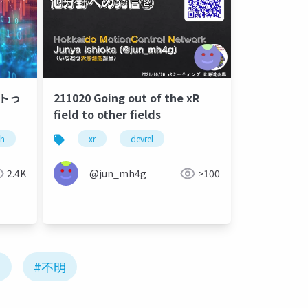
ストっ
211020 Going out of the xR
field to other fields
th
uifes
xr
rpa
devrel
testsuite
サイクリングコース
サイクリングコースクリエイター
ツーリン
2.4K
@jun_mh4g
>100
#不明