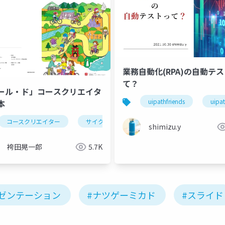
業務自動化(RPA)の自動テ
て？
 line(ピンボール)
ール・ド」コースクリエイタ
uipathfriends
uipa
本
コースクリエイター
サイクリング
サイクリングアプリ
shimizu.y
袴田晃一郎
5.7K
ゼンテーション
#ナツゲーミカド
#スライド