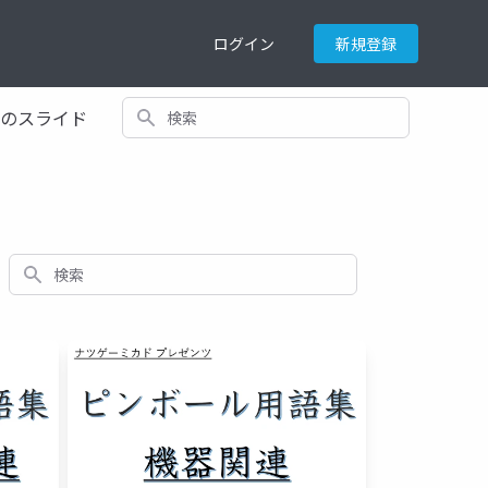
ログイン
新規登録
検索
てのスライド
検索