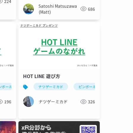
224
Satoshi Matsuzawa
686
(Matt)
HOT LINE 遊び方
ンボール
hot line(ピンボール)
ナツゲーミカド
ピンボール
hot line(ピ
196
ナツゲーミカド
326