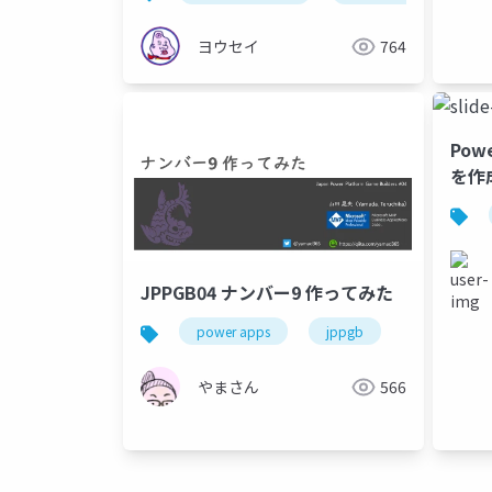
ヨウセイ
764
Pow
を作
JPPGB04 ナンバー9 作ってみた
power apps
jppgb
やまさん
566