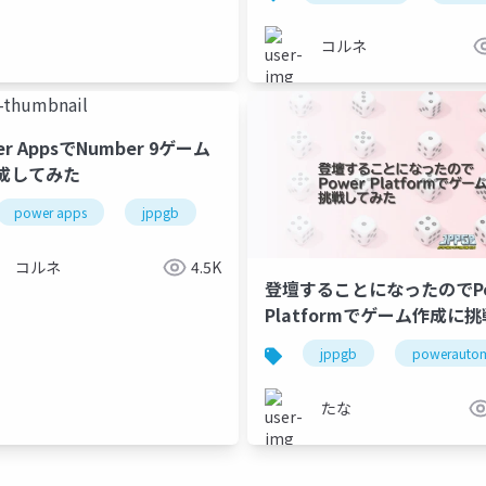
コルネ
er AppsでNumber 9ゲーム
成してみた
power apps
jppgb
コルネ
4.5K
登壇することになったのでPo
Platformでゲーム作成に
てみた
jppgb
powerauto
たな