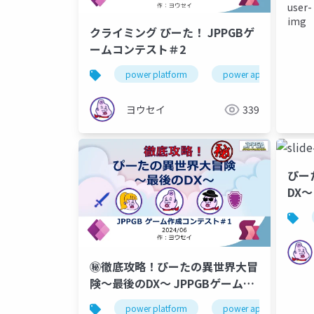
クライミング ぴーた！ JPPGBゲ
ームコンテスト＃2
power platform
power apps
ゲ
ヨウセイ
339
ぴー
DX
1
㊙徹底攻略！ぴーたの異世界大冒
険～最後のDX～ JPPGBゲームコ
ンテスト＃1
power platform
power apps
ゲ