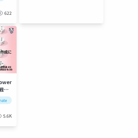
622
wer
挑戦し
mate
power apps
5.6K