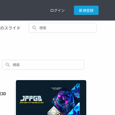
ログイン
新規登録
検索
てのスライド
検索
似3D