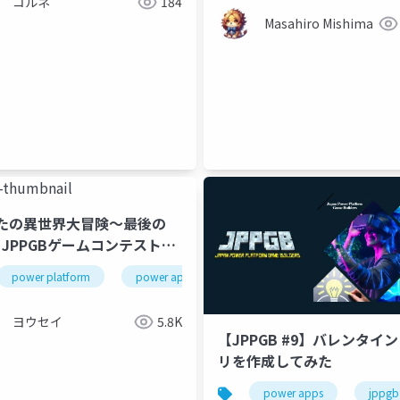
コルネ
184
Masahiro Mishima
ーム
jppgb
たの異世界大冒険～最後の
～ JPPGBゲームコンテスト＃
power platform
power apps
ゲーム
jppgb
ヨウセイ
5.8K
【JPPGB #9】バレンタイ
リを作成してみた
ーム
jppgb
power apps
jppgb