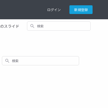
ログイン
新規登録
検索
てのスライド
検索