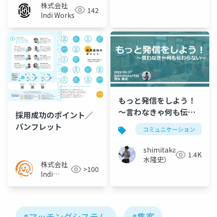
株式会社
142
Indi Works
もっと発信をしよう！
～言わなきゃ何も伝わ
採用成功のポイント／
らない～
パンフレット
コミュニケーション
shimitaka（清
1.4K
水隆史）
株式会社
>100
Indi
Works／
パートナ
ー様
#マッチングシステム
#集客