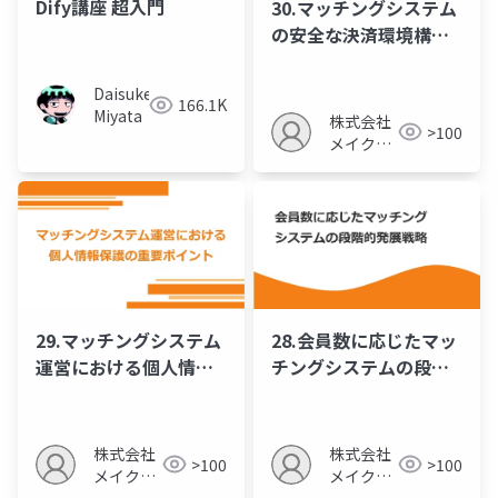
Dify講座 超入門
30.マッチングシステム
の安全な決済環境構築
のポイント
Daisuke
166.1K
Miyata
株式会社
>100
メイクア
ップ
29.マッチングシステム
28.会員数に応じたマッ
運営における個人情報
チングシステムの段階
保護の重要ポイント
的発展戦略
株式会社
株式会社
>100
>100
メイクア
メイクア
ップ
ップ