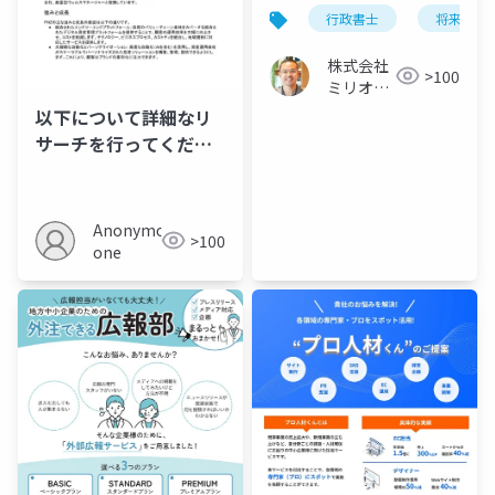
で見る集客・営業のコ
行政書士
将来性
ツ
株式会社
>100
ミリオン
バリュー
以下について詳細なリ
サーチを行ってくださ
い。-fnzという運用会
社について、会社の概
要や事業領域、強...
Anonymous
>100
one