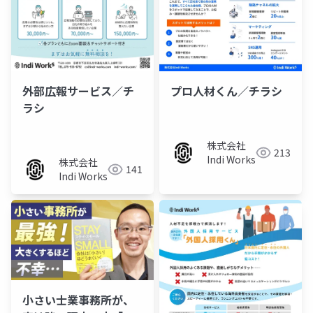
外部広報サービス／チ
プロ人材くん／チラシ
ラシ
株式会社
213
Indi Works
株式会社
141
Indi Works
小さい士業事務所が、