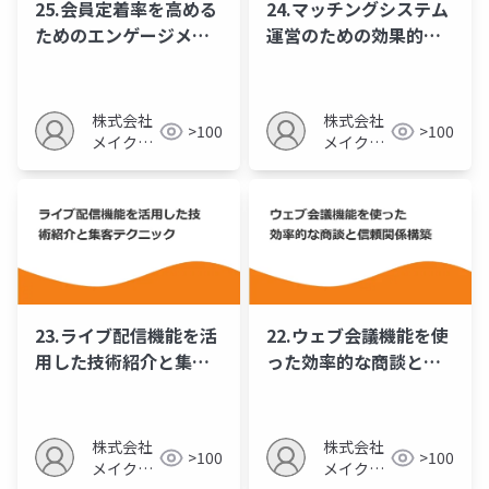
25.会員定着率を高める
24.マッチングシステム
ためのエンゲージメン
運営のための効果的な
ト向上策
会員募集戦略
株式会社
株式会社
>100
>100
メイクア
メイクア
ップ
ップ
23.ライブ配信機能を活
22.ウェブ会議機能を使
用した技術紹介と集客
った効率的な商談と信
テクニック
頼関係構築
株式会社
株式会社
>100
>100
メイクア
メイクア