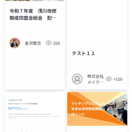
令和７年度 浅川改修
期成同盟会総会 配布
資料
金沢敦志
206
テスト１１
株式会社
>100
メイクア
ップ