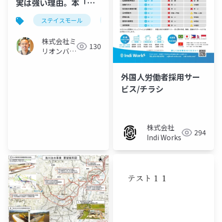
実は強い理由。本「ス
テイスモール」紹介
ステイスモール
本
株式会社ミ
130
リオンバリ
ュー
外国人労働者採用サー
ビス/チラシ
株式会社
294
Indi Works